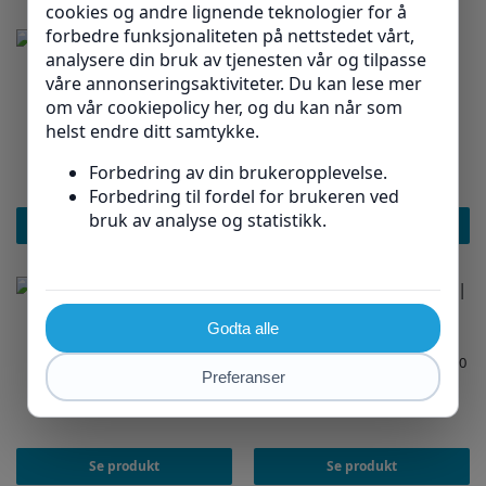
Restsalg
-14%
OTTOBOCK
Patella-støtte | 8320N
3.079
kr
OTTOBOCK
3.599
kr
Ankelstøtte | 50S3
2.669
kr
Se produkt
Se produkt
-12%
OTTOBOCK
Kneskålstøtte | 8360
OTTOBOCK
Knestøtte med hengsler | 50K90
1.849
kr
2.099
kr
3.279
kr
Se produkt
Se produkt