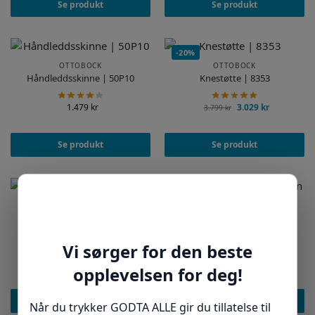
Se produkt
Se produkt
-20%
OTTOBOCK
OTTOBOCK
Håndleddsskinne | 50P10
Knestøtte | 8353
1.479
kr
3.029
kr
3.799
kr
Se produkt
Se produkt
Restsalg
OTTOBOCK
Rullatorstøvel | 50S12-1
OTTOBOCK
Ankelskinne | 50S8
2.869
kr
3.229
kr
Se produkt
Se produkt