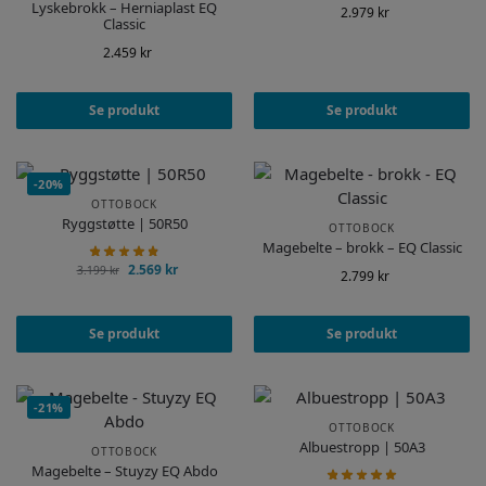
Lyskebrokk – Herniaplast EQ
2.979
kr
Classic
2.459
kr
Se produkt
Se produkt
-20%
OTTOBOCK
Ryggstøtte | 50R50
OTTOBOCK
Magebelte – brokk – EQ Classic
2.569
kr
3.199
kr
2.799
kr
Se produkt
Se produkt
-21%
OTTOBOCK
Albuestropp | 50A3
OTTOBOCK
Magebelte – Stuyzy EQ Abdo