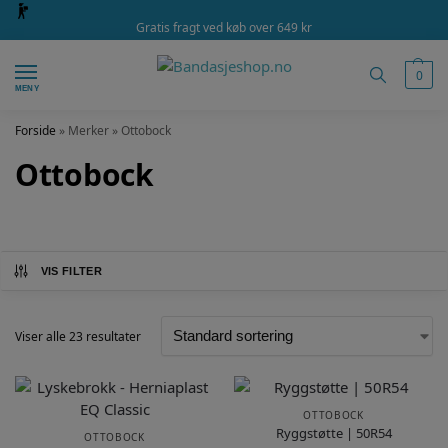
Gratis fragt ved køb over 649 kr
0
MENY
Forside
»
Merker
»
Ottobock
Ottobock
VIS FILTER
Viser alle 23 resultater
OTTOBOCK
Ryggstøtte | 50R54
OTTOBOCK