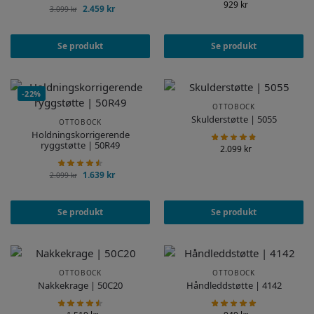
929
kr
2.459
kr
3.099
kr
Se produkt
Se produkt
-22%
OTTOBOCK
Skulderstøtte | 5055
OTTOBOCK
Holdningskorrigerende
ryggstøtte | 50R49
2.099
kr
1.639
kr
2.099
kr
Se produkt
Se produkt
OTTOBOCK
OTTOBOCK
Nakkekrage | 50C20
Håndleddstøtte | 4142