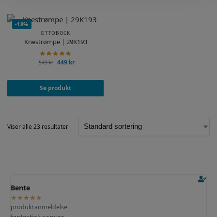
-18%
OTTOBOCK
Knestrømpe | 29K193
449
kr
549
kr
Se produkt
Viser alle 23 resultater
Ole M.
★
★
★
★
★
produktanmeldelse
Fungerer perfekt