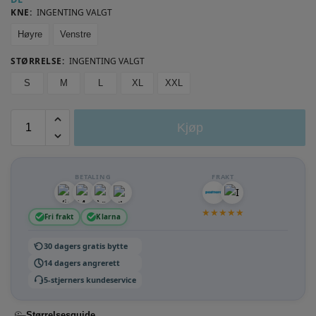
KNE
:
INGENTING VALGT
Høyre
Venstre
STØRRELSE
:
INGENTING VALGT
S
M
L
XL
XXL
Kjøp
BETALING
FRAKT
★
★
★
★
★
Fri frakt
Klarna
30 dagers gratis bytte
14 dagers angrerett
5-stjerners kundeservice
Størrelsesguide