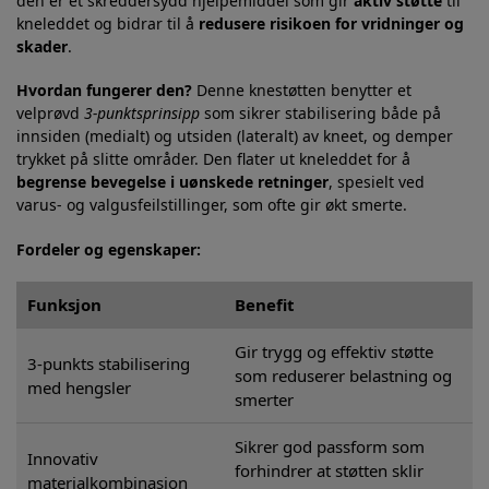
den er et skreddersydd hjelpemiddel som gir
aktiv støtte
til
kneleddet og bidrar til å
redusere risikoen for vridninger og
skader
.
Hvordan fungerer den?
Denne knestøtten benytter et
velprøvd
3-punktsprinsipp
som sikrer stabilisering både på
innsiden (medialt) og utsiden (lateralt) av kneet, og demper
trykket på slitte områder. Den flater ut kneleddet for å
begrense bevegelse i uønskede retninger
, spesielt ved
varus- og valgusfeilstillinger, som ofte gir økt smerte.
Fordeler og egenskaper:
Funksjon
Benefit
Gir trygg og effektiv støtte
3-punkts stabilisering
som reduserer belastning og
med hengsler
smerter
Sikrer god passform som
Innovativ
forhindrer at støtten sklir
materialkombinasjon