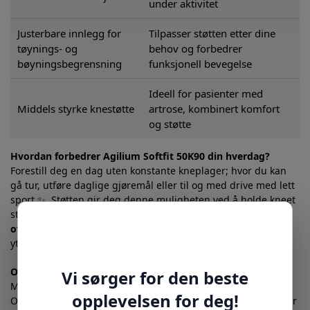
under aktivitet
Justerbare innlegg for
Tilpasser støtten etter dine
tøynings- og
behov og forbedrer
bøyningsbegrensning
funksjonell bevegelse
Ideell for pasienter med
Middels styrke knestøtte
artrose, kombinert komfort
og støtte
Hvordan forbedrer Agilium Softfit 50K90 din hverdag?
Forestill deg en dag uten konstante kneplager; hvor du kan
gå tur, utføre daglige gjøremål eller til og med drive med lett
sport ✨. Støtten gir deg denne muligheten ved å holde kneet
stabilt og smertefritt gjennom bevegelse. Den hindrer
overstrekking
og
vridninger
, som ofte er årsaken til
ytterligere skader.
Om Ottobock – et merke med historie og kvalitet
Med over 90 års erfaring innen bevegelsesteknologi er
Ottobock kjent for å utvikle produkter som hjelper mennesker