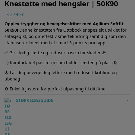
Knestøtte med hengsler | 50K90
3.279
kr
Opplev trygghet og bevegelsesfrihet med Agilium Softfit
50K90!
Denne knestøtten fra Ottobock er spesielt utviklet for
slitasjegikt, og gir effektiv smertelindring samtidig som den
stabiliserer kneet med et smart 3-punkts prinsipp.
✅ Gir stødig støtte og redusert risiko for skader 🦵
💨 Komfortabel passform som holder støtten på plass 🔒
🌟 Lar deg bevege deg lettere med redusert kribling og
ubehag
⚙️ Enkel å justere for perfekt tilpasning til ditt kne
STØRRELSESGUIDE