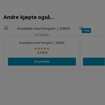
Andre kjøpte også...
-18%
OTTOBOCK
Knestøtte med hengsler | 50K90
3.279
kr
Se produkt