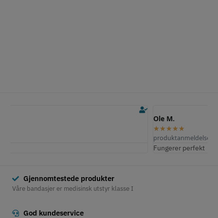
Ole M.
E
★
★
★
★
★
produktanmeldelse
p
Fungerer perfekt
S
Gjennomtestede produkter
Våre bandasjer er medisinsk utstyr klasse I
God kundeservice