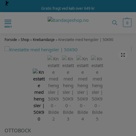
Gratis fragt ved køb over 649 kr
0
MENY
Forside
»
Shop
»
Knebandasje
»
Knestøtte med hengsler | 50K90
OTTOBOCK