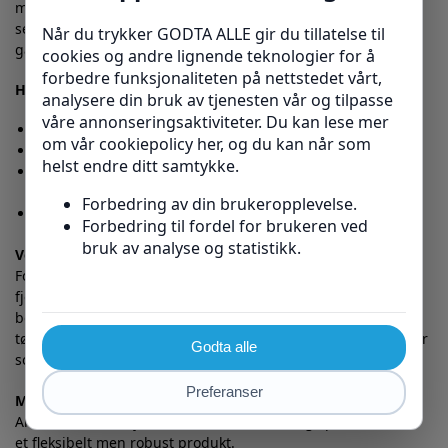
med bevegelsesutfordringer til å leve et mer aktivt og
selvstendig liv. Deres fokus på innovasjon og kvalitet
garanterer et solid produkt som varer.
Hva følger med i pakken?
🖤 En svart Agilium Softfit 50K90 knestøtte
🔧 Skrutrekker og unbraconøkkel for enkel justering
➰ Tøynings- og bøyningsbegrensende innlegg som kan
tilpasses
📖 Enkel brukerveiledning (
last ned her
)
Vedlikehold og lang levetid
For å bevare støttens funksjon og utseende anbefales det å
fjerne aluminiumsskinnene før vask på 30°C, med
borrelåsene festet. Bruk vaskepose for ekstra beskyttelse, og
tørk i skyggen. Unngå tørketrommel, rensing eller kjemikalier
som alkohol og bensin.
Materialer av høy kvalitet:
Aluminium, stål, fjærstål, PP, PA, PU-skum og spandex sikrer
et fleksibelt men robust produkt.