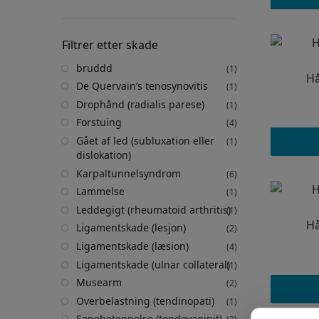
Filtrer etter skade
bruddd
(1)
Hå
De Quervain’s tenosynovitis
(1)
Drophånd (radialis parese)
(1)
Forstuing
(4)
Gået af led (subluxation eller
(1)
dislokation)
Karpaltunnelsyndrom
(6)
Lammelse
(1)
Leddegigt (rheumatoid arthritis)
(1)
Hå
Ligamentskade (lesjon)
(2)
Ligamentskade (læsion)
(4)
Ligamentskade (ulnar collateral)
(1)
Musearm
(2)
Overbelastning (tendinopati)
(1)
Senebetennelse (tendovaginit)