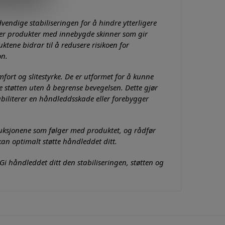
dvendige stabiliseringen for å hindre ytterligere
rer produkter med innebygde skinner som gir
uktene bidrar til å redusere risikoen for
on.
ort og slitestyrke. De er utformet for å kunne
støtten uten å begrense bevegelsen. Dette gjør
abiliterer en håndleddsskade eller forebygger
ruksjonene som følger med produktet, og rådfør
an optimalt støtte håndleddet ditt.
i håndleddet ditt den stabiliseringen, støtten og