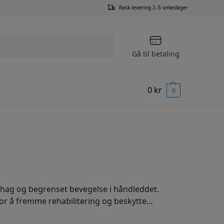
Rask levering 2–5 virkedager
Søk
Gå til betaling
0
kr
0
ehag og begrenset bevegelse i håndleddet.
 for å fremme rehabilitering og beskytte
ddstøtter med skinner er utviklet for å gi