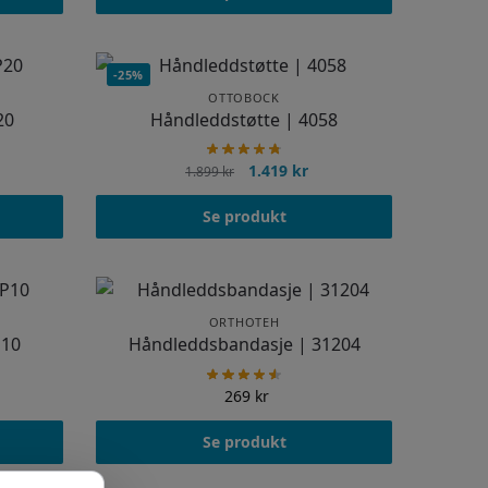
-25%
OTTOBOCK
20
Håndleddstøtte | 4058
1.419
kr
1.899
kr
Se produkt
ORTHOTEH
P10
Håndleddsbandasje | 31204
269
kr
Se produkt