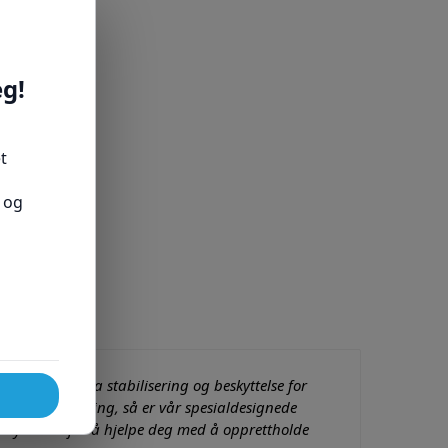
som gir ekstra stabilisering og beskyttelse for
d overbelastning, så er vår spesialdesignede
skyttelsen for å hjelpe deg med å opprettholde