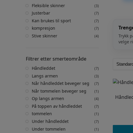
den 
Fleksible skinner
(3)
bedr
Justerbar
(7)
Kan brukes til sport
(7)
Trenge
kompresjon
(7)
Stive skinner
Trykk p
(4)
velge r
Filtrer etter smerteområde
Håndleddet
(7)
Langs armen
(3)
Når håndleddet beveger seg
(7)
Når tommelen beveger seg
(1)
Håndled
Op langs armen
(4)
På toppen av håndleddet
(7)
tommelen
(1)
Under håndleddet
(7)
Under tommelen
(1)