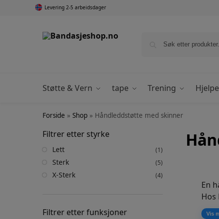
Levering 2-5 arbeidsdager
Støtte & Vern
tape
Trening
Hjelp
Forside
»
Shop
»
Håndleddstøtte med skinner
Filtrer etter styrke
Hån
Lett
(1)
Sterk
(5)
X-Sterk
(4)
En h
Hos 
hånd
Filtrer etter funksjoner
Vis 