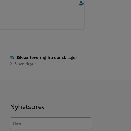
Hans
Ellie
★
★
★
★
★
★
★
★
★
★
produktanmeldelse
produktanmeldelse
rebehandling, prisen, deres nettside og
Her har fått en fin service.
Super service og prod
Sikker levering fra dansk lager
2–5 hverdager
Nyhetsbrev