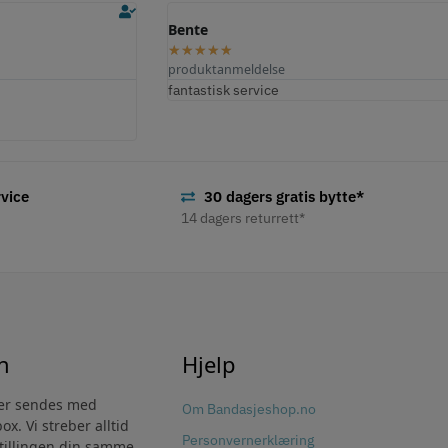
Jose L.
Ole M.
★
★
★
★
★
★
★
★
★
★
produktanmeldelse
produktanmeldelse
 mitt ømme håndledd.
Svært fornøyd med den raske forsendelsen, ord
Fungerer perfekt
dleddet, f.eks. løft og
produktets kvalitet.
vice
30 dagers gratis bytte*
14 dagers returrett*
n
Hjelp
ter sendes med
Om Bandasjeshop.no
x. Vi streber alltid
Personvernerklæring
stillingen din samme