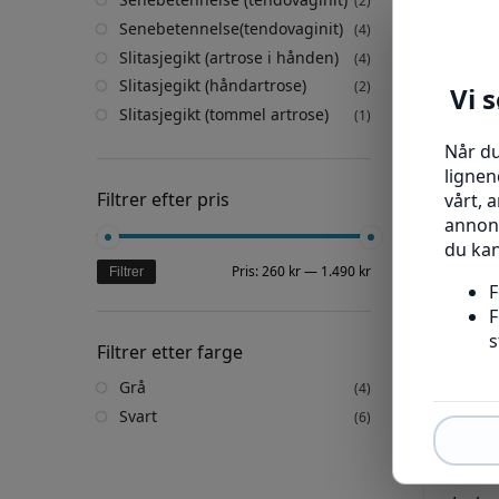
(2)
Senebetennelse(tendovaginit)
(4)
Slitasjegikt (artrose i hånden)
(4)
Slitasjegikt (håndartrose)
(2)
Håndl
Slitasjegikt (tommel artrose)
(1)
Filtrer efter pris
Pris:
260 kr
—
1.490 kr
Filtrer
Filtrer etter farge
Grå
(4)
Svart
(6)
Velkom
håndle
håndle