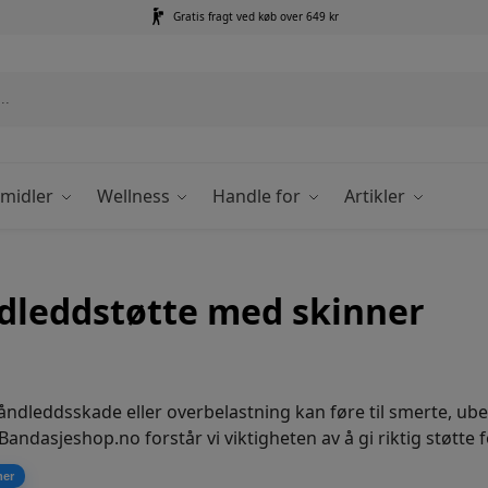
Gratis fragt ved køb over 649 kr
emidler
Wellness
Handle for
Artikler
dleddstøtte med skinner
åndleddsskade eller overbelastning kan føre til smerte, ub
Bandasjeshop.no forstår vi viktigheten av å gi riktig støtte
leddet mot ytterligere skader. Våre spesialdesignede håndle
mer