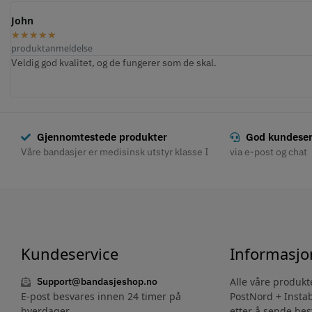
Henrik P.
Bente
★
★
★
★
★
★
★
★
★
★
produktanmeldelse
produktanmeldelse
Behagelig og effektiv. Etter bare én dags bruk, følte jeg lindring av
fantastisk service
Gir også god støtte ved fysiske aktiviteter som innebærer bruk av hån
matlaging.
Gjennomtestede produkter
God kundeser
Våre bandasjer er medisinsk utstyr klasse I
via e-post og chat
Kundeservice
Informasjo
Support@bandasjeshop.no
Alle våre produk
E-post besvares innen 24 timer på
PostNord + Instabo
hverdager.
etter å sende be