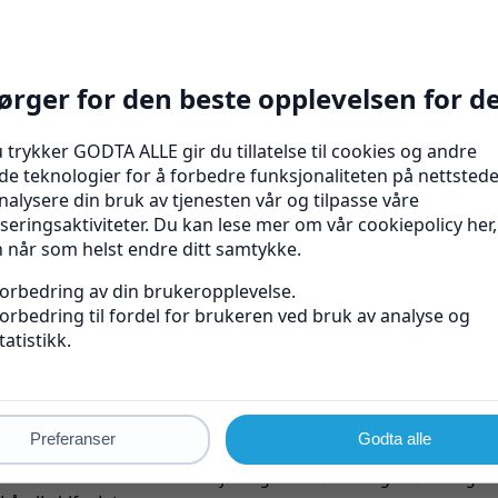
Out of stock
ORTHOTEH
eddstøtte med skinne |
60505
549
kr
Se produkt
Viser alle 10 resultater
men til Bandasjeshop.no, din kilde for håndleddstøtter med skinner 
ddet. Enten du har opplevd en akutt håndleddsskade eller sliter me
ddstøtte med skinner utviklet for å gi den nødvendige støtten og be