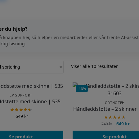
nødvendige støtten, kompresjonen og ekstra beskyttelsen s
e håndleddfunksjon.
r du hjelp?
å knappen her, så hjelper en medarbeider eller vår trente AI-assi
iktig løsning.
Viser alle 10 resultater
-13%
LP SUPPORT
dstøtte med skinne | 535
ORTHOTEH
Håndleddstøtte – 2 skinner
649
kr
649
kr
749
kr
Se produkt
Se produkt