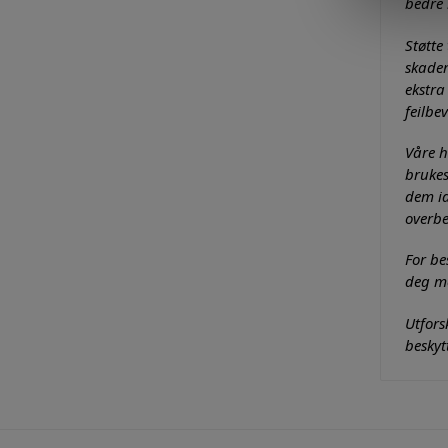
bedre
Støtte
skader
ekstra
feilbe
Våre h
brukes
dem id
overbe
For be
deg me
Utfors
beskyt