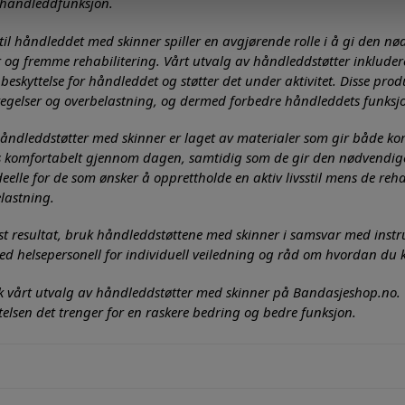
 håndleddfunksjon.
 til håndleddet med skinner spiller en avgjørende rolle i å gi den nø
 og fremme rehabilitering. Vårt utvalg av håndleddstøtter inklude
 beskyttelse for håndleddet og støtter det under aktivitet. Disse prod
vegelser og overbelastning, og dermed forbedre håndleddets funksj
åndleddstøtter med skinner er laget av materialer som gir både komf
 komfortabelt gjennom dagen, samtidig som de gir den nødvendige 
eelle for de som ønsker å opprettholde en aktiv livsstil mens de reh
lastning.
st resultat, bruk håndleddstøttene med skinner i samsvar med inst
d helsepersonell for individuell veiledning og råd om hvordan du k
k vårt utvalg av håndleddstøtter med skinner på Bandasjeshop.no. G
telsen det trenger for en raskere bedring og bedre funksjon.