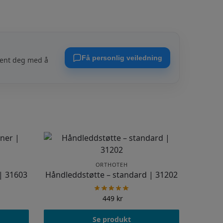
om kan bidra til en raskere bedring og
Få personlig veiledning
stent deg med å
ORTHOTEH
 | 31603
Håndleddstøtte – standard | 31202
449
kr
Se produkt