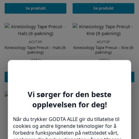
Se produkt
Se produkt
ACUTOP
ACUTOP
Kinesiology Tape Precut – Hals (8-
Kinesiology Tape Precut – Kne (8-
pakning)
pakning)
199
kr
199
kr
Se produkt
Se produkt
ACUTOP
Crosstape
ACUTOP
Kinesiology Tape Precut –
Håndledd (8-pakning)
199
kr
199
kr