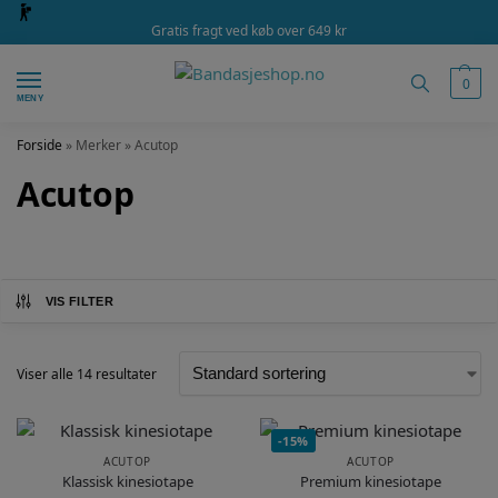
Gratis fragt ved køb over 649 kr
0
MENY
Forside
»
Merker
»
Acutop
Acutop
VIS FILTER
Viser alle 14 resultater
-15%
ACUTOP
ACUTOP
Klassisk kinesiotape
Premium kinesiotape