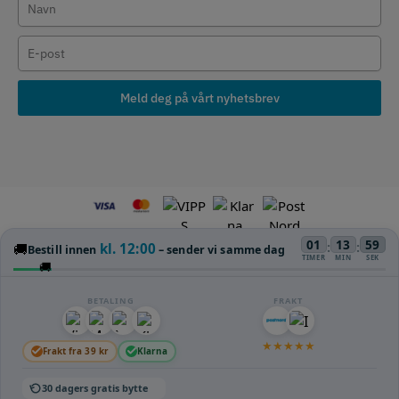
Meld deg på vårt nyhetsbrev
01
13
59
:
:
🚚
kl. 12:00
Bestill innen
– sender vi samme dag
TIMER
MIN
SEK
🚚
BETALING
FRAKT
★
★
★
★
★
Frakt fra 39 kr
Klarna
30 dagers gratis bytte