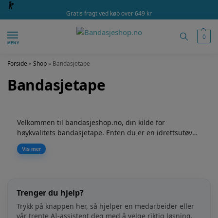
Gratis fragt ved køb over 649 kr
0
MENY
Forside
»
Shop
»
Bandasjetape
Bandasjetape
Velkommen til bandasjeshop.no, din kilde for
høykvalitets bandasjetape. Enten du er en idrettsutøver
som trenger ekstra støtte og stabilitet, eller du trenger
Vis mer
smertelindring og rehabilitering, er vi her for å hjelpe
deg. Utforsk vårt brede utvalg av bandasjetape og
oppdag fordelene ved riktig bruk. Med vår veiledning
og ekspertise kan du ta din trening og restitusjon til
Trenger du hjelp?
neste nivå. Ta en titt på våre produkter og kom i gang
med å forbedre din prestasjon og velvære i dag.
Trykk på knappen her, så hjelper en medarbeider eller
vår trente AI-assistent deg med å velge riktig løsning.