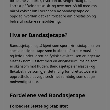
fordelene ved bruk, hvordan du velger riktig tape,
korrekt påføringsteknikk, og mye mer. Så bli med oss
når vi dykker inn i verdenen av bandasjetape og
oppdag hvordan det kan forbedre din prestasjon og
bidra til raskere rehabilitering.
Hva er Bandasjetape?
Bandasjetape, også kjent som sportskinesiotape, er en
spesialdesignet tape som brukes til å støtte muskler
og ledd under idrett og fysisk aktivitet. Den er laget av
elastisk bomullsstoff med en akrylbasert limside som
er skånsom mot huden. Bandasjetape er elastisk og
fleksibel, noe som gjør det mulig for idrettsutøvere å
opprettholde bevegelsesfrihet samtidig som det gir
nødvendig støtte.
Fordelene ved Bandasjetape
Forbedret Støtte og Stabilitet