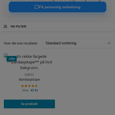
Få personlig veiledning
VIS FILTER
Viser det ene resultatet
-28%
ZIATEC
Bandasjetape
65
kr
90
kr
Se produkt