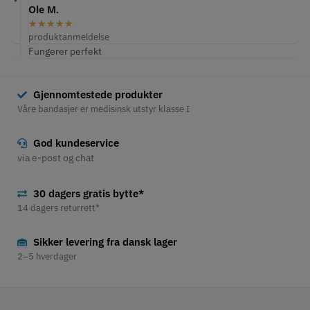
Ole M.
E
★
★
★
★
★
produktanmeldelse
p
Fungerer perfekt
S
Gjennomtestede produkter
Våre bandasjer er medisinsk utstyr klasse I
God kundeservice
via e-post og chat
30 dagers gratis bytte*
14 dagers returrett*
Sikker levering fra dansk lager
2–5 hverdager