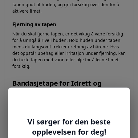
tapen godt til huden, og gni forsiktig over den for å
aktivere limet.
Fjerning av tapen
Når du skal fjerne tapen, er det viktig å være forsiktig
for å unngå å rive i huden. Hold huden under tapen
mens du langsomt trekker i retning av hårene. Hvis
det oppstår ubehag eller irritasjon under fjerning, kan
du fukte tapen med vann eller olje for å løsne limet
forsiktig.
Bandasjetape for Idrett og
Trening
Bandasjetape er svært nyttig for idrettsutøvere og de
som driver med fysisk aktivitet. Her er noen eksempler
på hvordan tape kan brukes i ulike idretter:
Vanlige Idrettsskader og Tapeteknikker