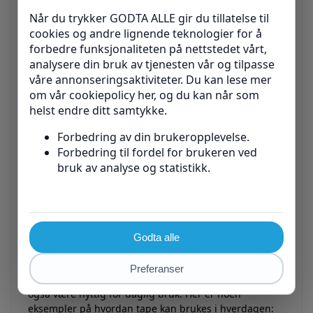
Ankelstøtte for løping og fotball
Knebeskyttelse for basketball og volleyball
Håndleddsstøtte for tennis og golf
Skulderstabilitet for svømming og klatring
Bandasjetape for Smertelindring og
Rehabilitering
Bandasjetape kan også brukes til smertelindring og
rehabilitering av muskel- og leddproblemer. Det kan
brukes til å lindre smerter forårsaket av for eksempel
muskelspenninger, betennelser eller
belastningsskader. Tape kan også brukes i
kombinasjon med rehabiliteringsøvelser for å
forbedre styrke, bevegelighet og funksjon etter skade.
Bandasjetape for Daglig Bruk
I tillegg til idrett og rehabilitering kan bandasjetape
også være nyttig for daglig bruk. Her er noen
eksempler på hvordan tape kan brukes i hverdagen: