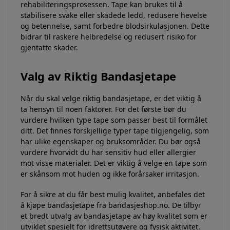
rehabiliteringsprosessen. Tape kan brukes til å
stabilisere svake eller skadede ledd, redusere hevelse
og betennelse, samt forbedre blodsirkulasjonen. Dette
bidrar til raskere helbredelse og redusert risiko for
gjentatte skader.
Valg av Riktig Bandasjetape
Når du skal velge riktig bandasjetape, er det viktig å
ta hensyn til noen faktorer. For det første bør du
vurdere hvilken type tape som passer best til formålet
ditt. Det finnes forskjellige typer tape tilgjengelig, som
har ulike egenskaper og bruksområder. Du bør også
vurdere hvorvidt du har sensitiv hud eller allergier
mot visse materialer. Det er viktig å velge en tape som
er skånsom mot huden og ikke forårsaker irritasjon.
For å sikre at du får best mulig kvalitet, anbefales det
å kjøpe bandasjetape fra bandasjeshop.no. De tilbyr
et bredt utvalg av bandasjetape av høy kvalitet som er
utviklet spesielt for idrettsutøvere og fysisk aktivitet.