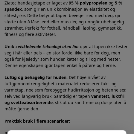
Ziatec bandasjetape er laget av
95 % polypropylen
og
5 %
spandex
, som gir en unik kombinasjon av elastisitet og
slitestyrke. Dette betyr at tapen beveger seg med deg, gir
støtte uten å låse ledd eller muskler, og unngår ubehagelig
stramhet. Perfekt for fotball, håndball, løping, gymnastikk,
fitness og flere aktiviteter.
Unik
selvklebende teknologi uten lim
gjør at tapen ikke fester
seg i hår eller pels – en stor fordel ikke bare for deg, men
også for kjæledyr som hunder, katter og til og med hester.
Denne egenskapen gjør tapen enkel å påføre og fjerne.
Luftig og behagelig for huden.
Det høye nivået av
luftgjennomtrengelighet i materialet reduserer fukt- og
varmetap, noe som forebygger hudirritasjon og betennelser,
selv ved langvarig bruk. Samtidig er tapen
vanntett, luktfri
og svetteabsorberende
, slik at du kan trene og dusje uten å
måtte fjerne den.
Praktisk bruk i flere scenarioer:
Forebygg skader under sport og trening ved å støtte