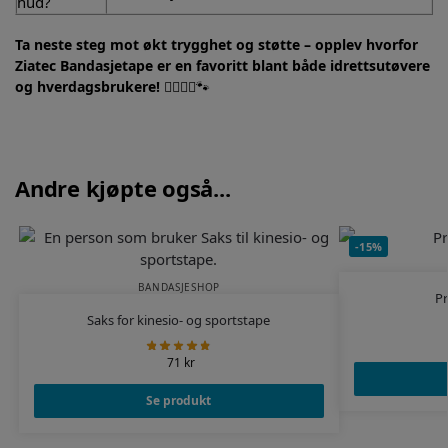
hud?
Ta neste steg mot økt trygghet og støtte – opplev hvorfor
Ziatec Bandasjetape er en favoritt blant både idrettsutøvere
og hverdagsbrukere!
🏃‍♂️🧑‍⚕️🐾
Andre kjøpte også...
-15%
BANDASJESHOP
P
Saks for kinesio- og sportstape
71
kr
Se produkt