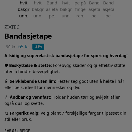
ZIATEC
Bandasjetape
65
kr
90
kr
-28%
Allsidig og superelastisk bandasjetape for sport og hverdag!
🛡️
Beskyttelse & støtte:
Forebygg skader og gi effektiv støtte
uten å hindre bevegelighet.
🧴
Selvklebende uten lim:
Fester seg godt uten å hekte i hår
eller pels, ideell for mennesker og dyr.
💧
Åndbar og vannfast:
Holder huden tørr og avkjølt, tåler
også dusj og svette.
🎨
Fargerikt valg:
Velg blant 7 forskjellige farger tilpasset din
stil eller bruk.
FARGE
:
BEIGE