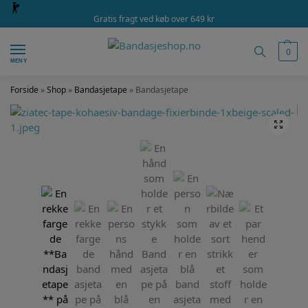
Gratis fragt ved køb over 649 kr
0
MENY
Forside
»
Shop
»
Bandasjetape
»
Bandasjetape