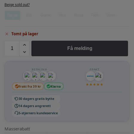
Beige sold out?
Beige
Blå
Grønn
Hvit
Rosa
Rød
Svart
Tomt på lager
Få melding
BETALING
FRAKT
★
★
★
★
★
Frakt fra 39 kr
Klarna
30 dagers gratis bytte
14 dagers angrerett
5-stjerners kundeservice
Masserabatt