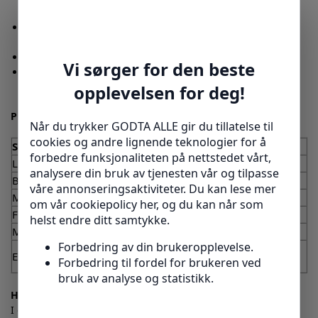
sårbare områder.
Gi støtte ved eksisterende belastningsskader for raskere
rehabilitering.
Beskytte huden mot gnagsår og belastning i hverdagen.
Skånsomt feste bandasjer og støtteutstyr både på
mennesker og dyr.
Produktdetaljer i et nøtteskall:
Spesifikasjon
Detaljer
Lengde
4,5 meter
Bredde
5,0 cm
Materiale
95 % polypropylen, 5 % spandex
Farger
Blå, Rosa, Beige, Svart, Grønn, Hvit, Rød
Merke
Ziatec
Elastisk, selvklebende uten lim, vannfast,
Egenskaper
rivbar, svetteabsorberende, hudvennlig
Hvordan bruke bandasjetape effektivt?
I en video med Austin L. Sedicum fra Upper Bucks Foot &