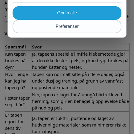
Ankle Medical Center i Pennsylvania demonstreres hvordan
man bruker bandasjetape til å behandle og forebygge
vanlige løpeskader. Tapen kan brukes spesifikt for å støtte opp
ved for eksempel løperkne, akillessmerter eller plantar fascitt.
Vanlige spørsmål (FAQ):
Spørsmål
Svar
Kan tapen
Ja, tapeens spesielle limfrie klebemetode gjør
brukes på
at den ikke fester i pels, og kan trygt brukes på
dyr?
hunder, katter og hester.
Hvor lenge
Tapen kan normalt sitte på i flere dager, også
kan jeg ha
under dusj og trening, på grunn av vannfast
tapen på?
og pustende materiale.
Nei, tapen er laget for å unngå hårtrekk ved
Fester tapen
fjerning, som gir en behagelig opplevelse både
seg i hår?
på hud og pels.
Er tapen
Ja, tapen er luktfri, pustende og laget av
egnet for
hudvennlige materialer, som minimerer risiko
sensitiv
for irritasjon.