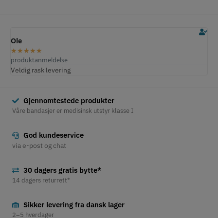
Ole
C
★
★
★
★
★
produktanmeldelse
p
Veldig rask levering
S
Gjennomtestede produkter
Våre bandasjer er medisinsk utstyr klasse I
God kundeservice
via e-post og chat
30 dagers gratis bytte*
14 dagers returrett*
Sikker levering fra dansk lager
2–5 hverdager