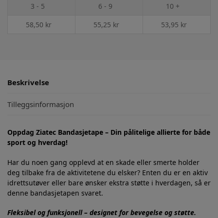
3 - 5
6 - 9
10 +
58,50
kr
55,25
kr
53,95
kr
Beskrivelse
Tilleggsinformasjon
Oppdag Ziatec Bandasjetape – Din pålitelige allierte for både
sport og hverdag!
Har du noen gang opplevd at en skade eller smerte holder
deg tilbake fra de aktivitetene du elsker? Enten du er en aktiv
idrettsutøver eller bare ønsker ekstra støtte i hverdagen, så er
denne bandasjetapen svaret.
Fleksibel og funksjonell – designet for bevegelse og støtte.