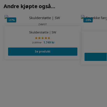
Andre kjøpte også...
-27%
-28%
ZAMST
Skulderstøtte | SW
1.749
kr
2.399
kr
Se produkt