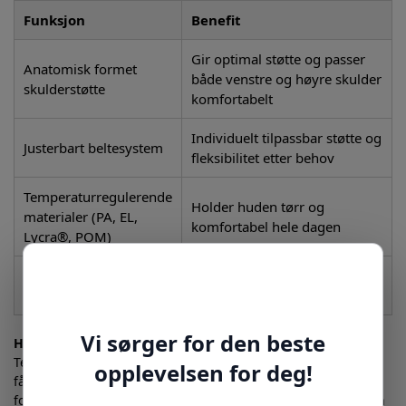
Funksjon
Benefit
Gir optimal støtte og passer
Anatomisk formet
både venstre og høyre skulder
skulderstøtte
komfortabelt
Individuelt tilpassbar støtte og
Justerbart beltesystem
fleksibilitet etter behov
Temperaturregulerende
Holder huden tørr og
materialer (PA, EL,
komfortabel hele dagen
Lycra®, POM)
Innvendige
Sikrer at støtten ikke glir ut av
silikonknotter
posisjon under bruk
Hvordan bruke skulderstøtten for best resultat
Tenk deg at du har en aktiv hverdag eller dyrker sport, men
får smerter ved bevegelse. Med Acro ComforT 5055 kan du
forebygge skader og redusere belastningen ved å bruke den