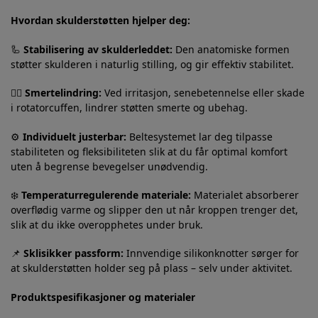
Hvordan skulderstøtten hjelper deg:
🦾
Stabilisering av skulderleddet:
Den anatomiske formen
støtter skulderen i naturlig stilling, og gir effektiv stabilitet.
💆‍♂️
Smertelindring:
Ved irritasjon, senebetennelse eller skade
i rotatorcuffen, lindrer støtten smerte og ubehag.
⚙️
Individuelt justerbar:
Beltesystemet lar deg tilpasse
stabiliteten og fleksibiliteten slik at du får optimal komfort
uten å begrense bevegelser unødvendig.
❄️
Temperaturregulerende materiale:
Materialet absorberer
overflødig varme og slipper den ut når kroppen trenger det,
slik at du ikke overopphetes under bruk.
📌
Sklisikker passform:
Innvendige silikonknotter sørger for
at skulderstøtten holder seg på plass – selv under aktivitet.
Produktspesifikasjoner og materialer