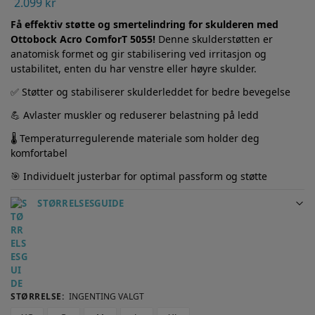
2.099
kr
Få effektiv støtte og smertelindring for skulderen med
Ottobock Acro ComforT 5055!
Denne skulderstøtten er
anatomisk formet og gir stabilisering ved irritasjon og
ustabilitet, enten du har venstre eller høyre skulder.
✅ Støtter og stabiliserer skulderleddet for bedre bevegelse
💪 Avlaster muskler og reduserer belastning på ledd
🌡️ Temperaturregulerende materiale som holder deg
komfortabel
🎯 Individuelt justerbar for optimal passform og støtte
STØRRELSESGUIDE
STØRRELSE
:
INGENTING VALGT