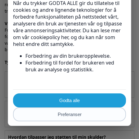
regelmessig. Stroppene justeres lett slik at du opplever økt
trygghet og mindre ubehag.
Vedlikehold og pleie
For å bevare funksjonaliteten anbefaler vi håndvask og
forsiktig tørking i skyggen. Pass på å feste alle borrelåser før
vask for å unngå skader. Unngå tørketrommel, stryking og
bruk av sterke kjemikalier som kan svekke materialet.
Typiske spørsmål
du lurer på:
Kan skulderstøtten brukes på begge skuldrene?
Ja, støtte er anatomisk designet for både venstre og høyre
skulder.
Kan jeg bruke denne skulderstøtten under sport?
Ja, den er utviklet for å gi støtte ved aktivitet uten å
begrense bevegelser unødvendig.
Hvordan tilpasser jeg støtten til min skulder?