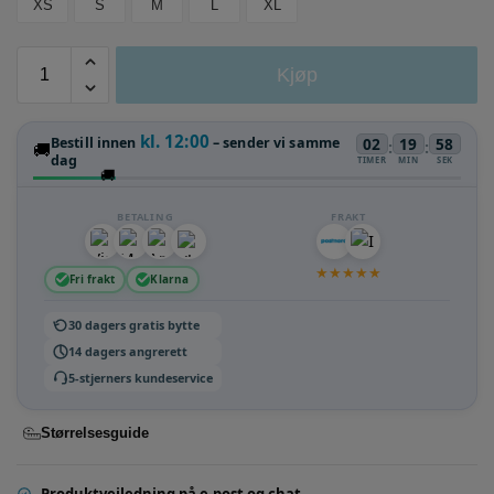
XS
S
M
L
XL
Kjøp
kl. 12:00
Bestill innen
– sender vi samme
02
19
58
:
:
🚚
dag
TIMER
MIN
SEK
🚚
BETALING
FRAKT
★
★
★
★
★
Fri frakt
Klarna
30 dagers gratis bytte
14 dagers angrerett
5-stjerners kundeservice
Størrelsesguide
Produktveiledning på e-post og chat