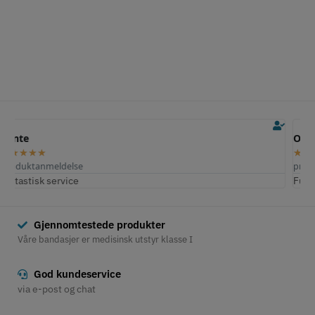
Ole M.
★
★
★
★
★
produktanmeldelse
Fungerer perfekt
Gjennomtestede produkter
Våre bandasjer er medisinsk utstyr klasse I
God kundeservice
via e-post og chat