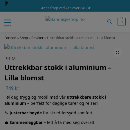
Gratis fragt ved køb over 649 kr
0
MENY
Forside
»
Shop
»
Stokker
»
Uttrekkbar stokk i aluminium – Lilla blomst
PRIM
Uttrekkbar stokk i aluminium –
Lilla blomst
749
kr
Føl deg trygg og mobil med vår
uttrekkbare stokk i
aluminium
– perfekt for daglige turer og reiser!
🔧
Justerbar høyde
for skreddersydd komfort
💼
Sammenleggbar
– lett å ta med seg overalt