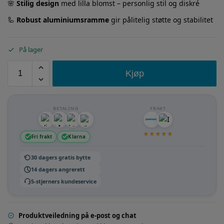
🌸
Stilig design
med lilla blomst – personlig stil og diskré
🦾
Robust aluminiumsramme
gir pålitelig støtte og stabilitet
På lager
Kjøp
BETALING
FRAKT
★
★
★
★
★
Fri frakt
Klarna
30 dagers gratis bytte
14 dagers angrerett
5-stjerners kundeservice
Produktveiledning på e-post og chat