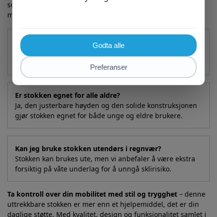
som de skal. Unngå våte og glatte underlag til enhver tid for
maksimal sikkerhet.
Hva er maksimal belastning på stokken?
Den robuste aluminiumskonstruksjonen støtter opp til
100 kg, noe som dekker behovet for de fleste brukere.
Er stokken egnet for alle aldre?
Ja, den justerbare høyden og den solide konstruksjonen
gjør stokken egnet for både unge og eldre brukere.
Kan jeg bruke stokken utendørs i regnvær?
Stokken kan brukes ute, men vi anbefaler å være ekstra
forsiktig på våte underlag for å unngå sklirisiko.
Ta kontroll over din mobilitet med stil og trygghet
– denne
uttrekkbare stokken er mer enn et hjelpemiddel, det er din
daglige støtte. Med kvalitet, design og funksjonalitet samlet i