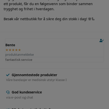
ett produkt, får du en følgesvenn som binder sammen
trygghet og frihet i hverdagen.
Besøk vår nettbutikk for å sikre deg din stokk i dag! 🌸🦾
Bente
Ol
★
★
★
★
★
★
produktanmeldelse
pr
fantastisk service
Fu
Gjennomtestede produkter
Våre bandasjer er medisinsk utstyr klasse I
God kundeservice
via e-post og chat