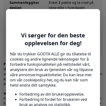
Sammenleggbar
Enkel å pakke og ta med på
design
reise eller i hverdagen
Gir et behagelig grep som
Ergonomisk
reduserer hånd- og
håndtak
armtretthet
Robust
Slitesterk og stabil for trygg
aluminiumsramme
bruk over lang tid
Praktisk og stilfull
Ikke alle hjelpemidler trenger å være kjedelige! Med den
vakre lilla blomsten får du både funksjon og estetikk i ett. Den
er perfekt for deg som ønsker en stokk som både løfter frem
din personlighet og gir deg teknisk kvalitet.
Hvordan ta vare på stokken din?
For å sikre lang levetid anbefaler vi å tørke av stokken med en
fuktig klut og kontrollere at justeringsmekanismene fungerer