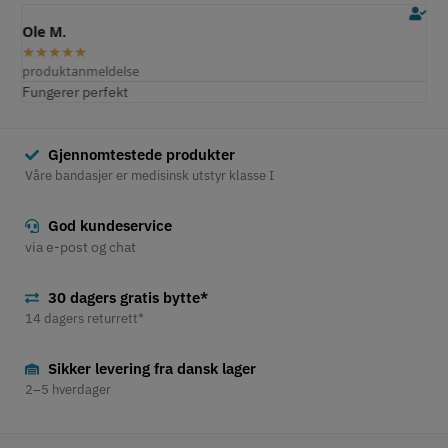
Ole M.
E
★
★
★
★
★
produktanmeldelse
p
Fungerer perfekt
S
Gjennomtestede produkter
Våre bandasjer er medisinsk utstyr klasse I
God kundeservice
via e-post og chat
30 dagers gratis bytte*
14 dagers returrett*
Sikker levering fra dansk lager
2–5 hverdager