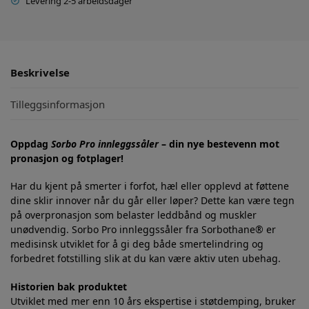
Levering 2-5 arbeidsdager
Beskrivelse
Tilleggsinformasjon
Oppdag
Sorbo Pro innleggssåler
– din nye bestevenn mot
pronasjon og fotplager!
Har du kjent på smerter i forfot, hæl eller opplevd at føttene
dine sklir innover når du går eller løper? Dette kan være tegn
på overpronasjon som belaster leddbånd og muskler
unødvendig. Sorbo Pro innleggssåler fra Sorbothane® er
medisinsk utviklet for å gi deg både smertelindring og
forbedret fotstilling slik at du kan være aktiv uten ubehag.
Historien bak produktet
Utviklet med mer enn 10 års ekspertise i støtdemping, bruker