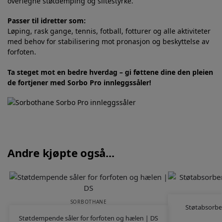
overlegne støtdemping og slitestyrke.
Passer til idretter som:
Løping, rask gange, tennis, fotball, fotturer og alle aktiviteter
med behov for stabilisering mot pronasjon og beskyttelse av
forfoten.
Ta steget mot en bedre hverdag – gi føttene dine den pleien
de fortjener med Sorbo Pro innleggssåler!
Andre kjøpte også...
SORBOTHANE
Støtabsorber
Støtdempende såler for forfoten og hælen | DS