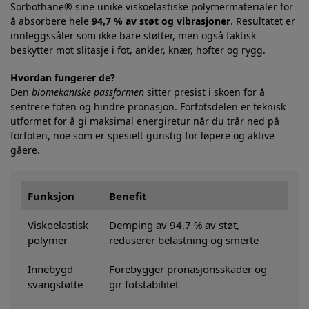
Sorbothane® sine unike viskoelastiske polymermaterialer for
å absorbere hele
94,7 % av støt og vibrasjoner
. Resultatet er
innleggssåler som ikke bare støtter, men også faktisk
beskytter mot slitasje i fot, ankler, knær, hofter og rygg.
Hvordan fungerer de?
Den
biomekaniske passformen
sitter presist i skoen for å
sentrere foten og hindre pronasjon. Forfotsdelen er teknisk
utformet for å gi maksimal energiretur når du trår ned på
forfoten, noe som er spesielt gunstig for løpere og aktive
gåere.
Funksjon
Benefit
Viskoelastisk
Demping av 94,7 % av støt,
polymer
reduserer belastning og smerte
Innebygd
Forebygger pronasjonsskader og
svangstøtte
gir fotstabilitet