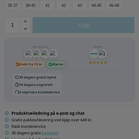
35-37
38-40
41
42
43
44-45
46-48
Kjøp
BETALING
FRAKT
★
★
★
★
★
Frakt fra 39 kr
Klarna
30 dagers gratis bytte
14 dagers angrerett
5-stjerners kundeservice
Produktveiledning på e-post og chat
Gratis pakkeutlevering ved kjøp over 649 kr.
Rask kundeservice
30 dagers gratis
bytterett