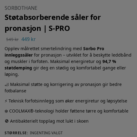
SORBOTHANE
Støtabsorberende såler for
pronasjon | S-PRO
449
kr
549
kr
Opplev målrettet smertelindring med
Sorbo Pro
innleggssåler
for pronasjon – utviklet for å beskytte leddbånd
og muskler i forfoten. Maksimal energiretur og
94,7 %
støtdemping
gir deg en stødig og komfortabel gange eller
løping.
🦶 Maksimal støtte og korrigering av pronasjon gir bedre
fotbalanse
⚡ Teknisk forfotsinnlegg som øker energiretur og løpsytelse
❄️ COOLMAX®-teknologi holder føttene tørre og komfortable
🚫 Antibakterielt topplag mot lukt i skoen
STØRRELSE
:
INGENTING VALGT