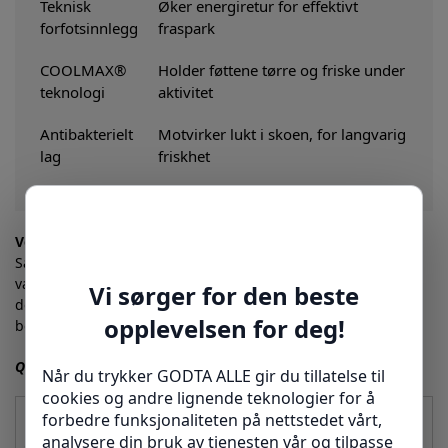
Teknisk
Øker energiretur for effektivt
forfotsinnlegg
fraspark
COOLMAX®
Holder føttene tørre og friske under
teknologi
aktivitet
Antibakterielt
Motvirker lukt i skoen, for langvarig
lag
friskhet
Vedlikehold og holdbarhet
Sålen kan enkelt rengjøres med lunkent vann – unngå
varmekilder som radiator eller hårføner da disse kan skade
den sensitive støtdempende strukturen. Lufttørk sålene for
best resultat og lang levetid.
Q&A – Dine vanligste spørsmål besvart
Kan jeg bruke disse innleggssålene i vanlige sko?
Ja, de passer i de fleste hverdags- og sportssko, og kan