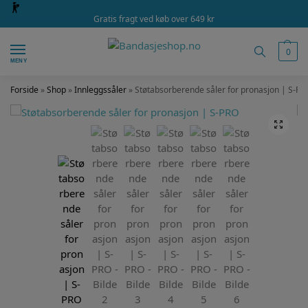
Gratis fragt ved køb over 649 kr
0
MENY
Forside
»
Shop
»
Innleggssåler
»
Støtabsorberende såler for pronasjon | S-PR