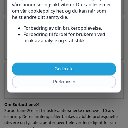
tilpasses din skostørrelse ved trimming.
Hvordan vet jeg om jeg trenger innleggssåler mot
pronasjon?
Hvis du opplever at føttene ruller innover eller har smerte
i forfot, hæl eller innsiden av foten, kan disse
innleggssålene gi effektiv støtte og avlastning.
Kan jeg bruke mine gamle innleggssåler som mal for å
tilpasse disse?
Ja, du kan klippe sålene enkelt til passform basert på dine
eksisterende såler.
Om Sorbothane®
Sorbothane® er et britisk kvalitetsmerke med over 10 års
erfaring. Deres innleggssåler brukes av både profesjonelle
utøvere og fysioterapeuter over hele verden – kjent for sin