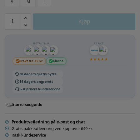
S
M
L
Kjøp
BETALING
FRAKT
★
★
★
★
★
Frakt fra 39 kr
Klarna
30 dagers gratis bytte
14 dagers angrerett
5-stjerners kundeservice
Størrelsesguide
Produktveiledning på e-post og chat
Gratis pakkeutlevering ved kjøp over 649 kr.
Rask kundeservice