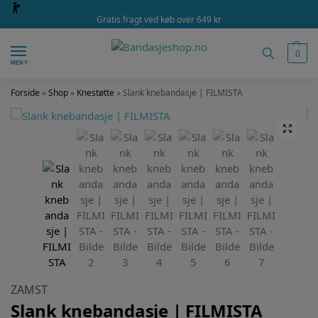
Gratis fragt ved køb over 649 kr
0
MENY
Forside
»
Shop
»
Knestøtte
»
Slank knebandasje | FILMISTA
ZAMST
Slank knebandasje | FILMISTA