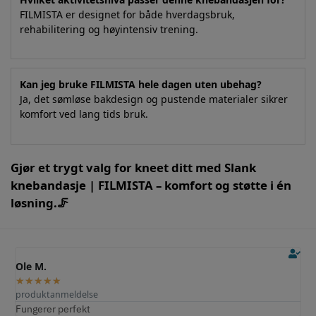
FILMISTA er designet for både hverdagsbruk,
rehabilitering og høyintensiv trening.
Kan jeg bruke FILMISTA hele dagen uten ubehag?
Ja, det sømløse bakdesign og pustende materialer sikrer
komfort ved lang tids bruk.
Gjør et trygt valg for kneet ditt med Slank
knebandasje | FILMISTA – komfort og støtte i én
løsning.🦵
Ole M.
E
★
★
★
★
★
produktanmeldelse
p
Fungerer perfekt
S