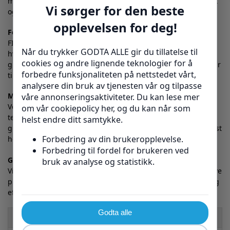
med kun to raske trinn – slik at du bruker mer tid på aktivitet
og mindre på å fikle med båndet.
For alle som krever det lille ekstra
FILMISTA er et toppvalg både for eliteutøvere og
hverdagsbrukere som ikke vil kompromisse på kvalitet. Den
gir trygghet mot overbelastning, forebygger skader og bidrar
til raskere restitusjon.
Materialer og pleie
Vedlikehold av FILMISTA er enkelt. Maskinvask på lav
temperatur anbefales for å bevare elastisiteten og
grepsteknologien. Unngå tøymykner og tørketrommel for best
holdbarhet.
Garanti og kundestøtte
Vi tilbyr kvalitetsgaranti for deg som kunde. Skulle du oppleve
problemer, er vårt supportteam klare til å hjelpe deg raskt og
effektivt.
Funksjon
Benefit