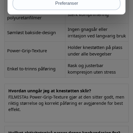
F.S.-teknologi med
Nesten usynlig støtte med
ultratynne
sterk komprimering
polyuretanfilmer
Ingen gnagsår eller
Sømløst bakside-design
irritasjon ved langvarig bruk
Holder knestøtten på plass
Power-Grip-Texture
under alle bevegelser
Rask og justerbar
Enkel to-trinns påføring
kompresjon uten stress
Hvordan unngår jeg at knestøtten sklir?
FILMISTAs Power-Grip-Texture gjør at den sitter godt, men
riktig størrelse og korrekt påføring er avgjørende for best
effekt.
Hvilket aktivitetsnivå passer denne knebandasjen for?