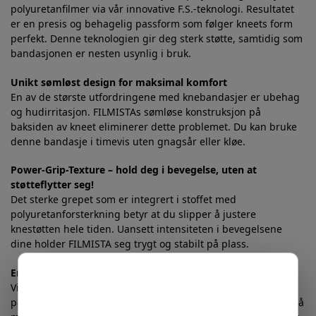
polyuretanfilmer via vår innovative F.S.-teknologi. Resultatet
er en presis og behagelig passform som følger kneets form
perfekt. Denne teknologien gir deg sterk støtte, samtidig som
bandasjonen er nesten usynlig i bruk.
Unikt sømløst design for maksimal komfort
En av de største utfordringene med knebandasjer er ubehag
og hudirritasjon. FILMISTAs sømløse konstruksjon på
baksiden av kneet eliminerer dette problemet. Du kan bruke
denne bandasje i timevis uten gnagsår eller kløe.
Power-Grip-Texture – hold deg i bevegelse, uten at
støtteflytter seg!
Det sterke grepet som er integrert i stoffet med
polyuretanforsterkning betyr at du slipper å justere
knestøtten hele tiden. Uansett intensiteten i bevegelsene
dine holder FILMISTA seg trygt og stabilt på plass.
Enkel og rask påføring
Vi vet at tid ofte er knapp. FILMISTAs intuitive
påføringsmetode lar deg sette på og justere kompresjonsnivå