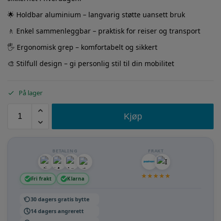
🌟 Holdbar aluminium – langvarig støtte uansett bruk
🚶 Enkel sammenleggbar – praktisk for reiser og transport
🖐️ Ergonomisk grep – komfortabelt og sikkert
🎨 Stilfull design – gi personlig stil til din mobilitet
På lager
Kjøp
BETALING
FRAKT
★
★
★
★
★
Fri frakt
Klarna
30 dagers gratis bytte
14 dagers angrerett