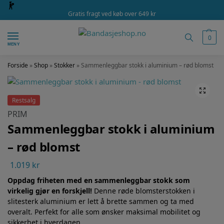
Gratis fragt ved køb over 649 kr
0
MENY
Forside
»
Shop
»
Stokker
»
Sammenleggbar stokk i aluminium – rød blomst
Restsalg
PRIM
Sammenleggbar stokk i aluminium
– rød blomst
1.019
kr
Oppdag friheten med en sammenleggbar stokk som
virkelig gjør en forskjell!
Denne røde blomsterstokken i
slitesterk aluminium er lett å brette sammen og ta med
overalt. Perfekt for alle som ønsker maksimal mobilitet og
sikkerhet i hverdagen.