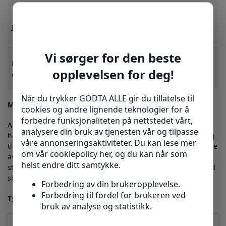
Tilpass stokken til din kropp
Justerbar høyde
for optimal komfort og
stabilitet 🎯
Gir sikkert grep og trygghet
Ergonomisk gripeflate
ved alle underlag – redusert
og sklisikker fot
fallrisiko 🤲
Materialer og pleie:
Aluminiumrammen er robust men lett, og det ergonomiske
håndtaket er designet for å gi et komfortabelt grep over lang
tid. For å holde stokken i best mulig stand anbefaler vi å tørke
av håndtak og stang med en fuktig klut ved behov og unngå
sterke kjemikalier. Den sklisikre foten kan enkelt byttes ut ved
slitasje.
Typiske spørsmål sett fra en kunde:
Hvordan justerer jeg høyden på stokken?