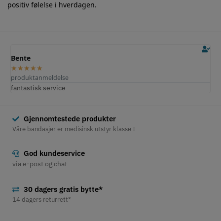
positiv følelse i hverdagen.
Bente
O
★
★
★
★
★
produktanmeldelse
p
fantastisk service
F
Gjennomtestede produkter
Våre bandasjer er medisinsk utstyr klasse I
God kundeservice
via e-post og chat
30 dagers gratis bytte*
14 dagers returrett*