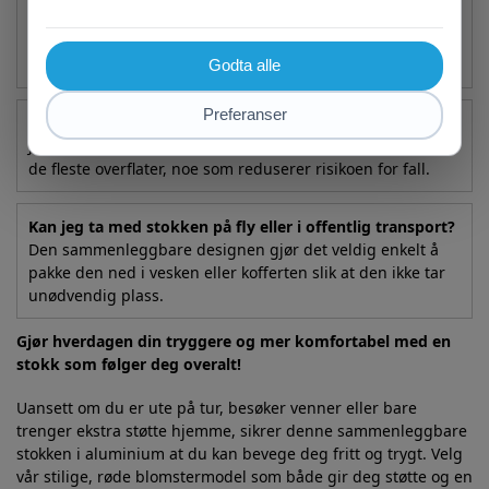
Det følger med en enkel knappmekanisme under
håndtaket som lar deg justere høyden i flere trinn for
tilpasset støtte.
Er stokken trygg å bruke på glatte underlag?
Ja, den har en sklisikker gummifot som gir godt feste på
de fleste overflater, noe som reduserer risikoen for fall.
Kan jeg ta med stokken på fly eller i offentlig transport?
Den sammenleggbare designen gjør det veldig enkelt å
pakke den ned i vesken eller kofferten slik at den ikke tar
unødvendig plass.
Gjør hverdagen din tryggere og mer komfortabel med en
stokk som følger deg overalt!
Uansett om du er ute på tur, besøker venner eller bare
trenger ekstra støtte hjemme, sikrer denne sammenleggbare
stokken i aluminium at du kan bevege deg fritt og trygt. Velg
vår stilige, røde blomstermodel som både gir deg støtte og en