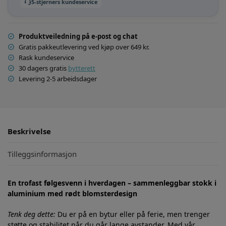
5-stjerners kundeservice
Produktveiledning på e-post og chat
Gratis pakkeutlevering ved kjøp over 649 kr.
Rask kundeservice
30 dagers gratis
bytterett
Levering 2-5 arbeidsdager
Beskrivelse
Tilleggsinformasjon
En trofast følgesvenn i hverdagen – sammenleggbar stokk i
aluminium med rødt blomsterdesign
Tenk deg dette:
Du er på en bytur eller på ferie, men trenger
støtte og stabilitet når du går lange avstander. Med vår