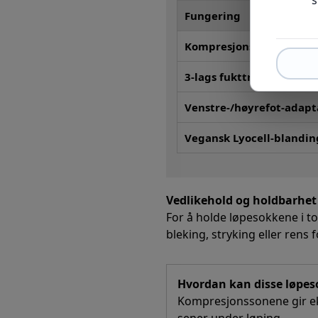
Fungering
Kompresjonssoner
3-lags fukttransportere
Venstre-/høyrefot-adapt
Vegansk Lyocell-blandin
Vedlikehold og holdbarhet
For å holde løpesokkene i 
bleking, stryking eller rens
Hvordan kan disse løpeso
Kompresjonssonene gir eks