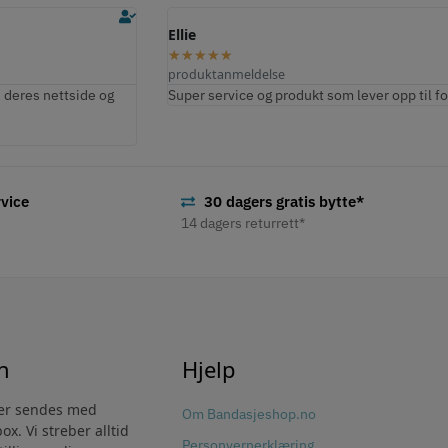
Hans
Ellie
★
★
★
★
★
★
★
★
★
★
produktanmeldelse
produktanmeldelse
 deres nettside og
Her har fått en fin service.
Super service og produkt som lever opp til f
vice
30 dagers gratis bytte*
14 dagers returrett*
n
Hjelp
ter sendes med
Om Bandasjeshop.no
x. Vi streber alltid
Personvernerklæring