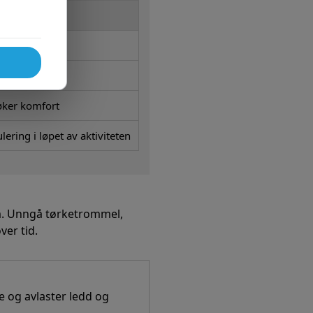
uinger
mmer
øker komfort
lering i løpet av aktiviteten
m. Unngå tørketrommel,
ver tid.
e og avlaster ledd og