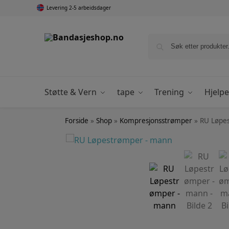
Levering 2-5 arbeidsdager
Støtte & Vern
tape
Trening
Hjelp
Forside
»
Shop
»
Kompresjonsstrømper
»
RU Løpe