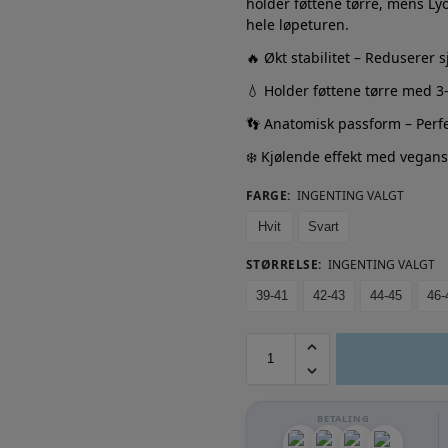
holder føttene tørre, mens Lyo
hele løpeturen.
🔥 Økt stabilitet – Reduserer 
💧 Holder føttene tørre med 3
👣 Anatomisk passform – Perfek
❄️ Kjølende effekt med vegans
FARGE
:
INGENTING VALGT
Hvit
Svart
STØRRELSE
:
INGENTING VALGT
39-41
42-43
44-45
46-
BETALING