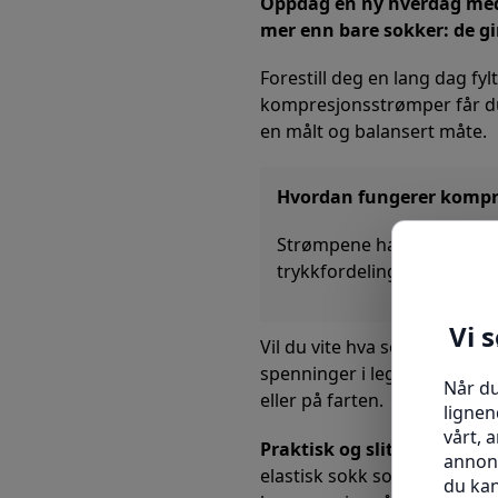
Oppdag en ny hverdag m
mer enn bare sokker: de gir
Forestill deg en lang dag fy
kompresjonsstrømper får du
en målt og balansert måte.
Hvordan fungerer komp
Strømpene har
70 Denier
,
trykkfordeling som stimule
Vil du vite hva som virkelig
spenninger i leggene og føt
eller på farten.
Praktisk og slitesterk
– mat
elastisk sokk som tilpasser 