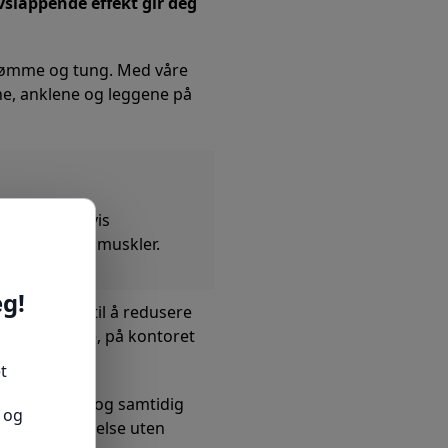
slappende effekt gir deg
te, ømme og tung. Med våre
e, anklene og leggene på
e gir en gradvis
fulle, slitne muskler.
ktivt bidrar til å redusere
 du er hjemme, på kontoret
yk, pustende og samtidig
versell størrelse uten