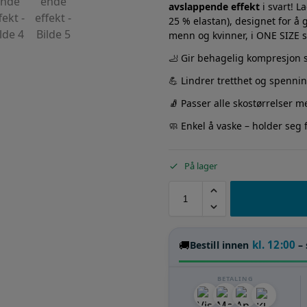
avslappende effekt
i svart! L
25 % elastan), designet for å
menn og kvinner, i ONE SIZE s
🦶 Gir behagelig kompresjon 
💪 Lindrer tretthet og spennin
🧦 Passer alle skostørrelser 
🧼 Enkel å vaske – holder seg f
På lager
🚚
kl. 12:00
Bestill innen
– 
BETALING