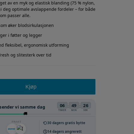
aget av en myk og elastisk blanding (75 % nylon,
 gi deg optimale avslappende fordeler – for både
om passer alle.
som øker blodsirkulasjonen
ger i føtter og legger
med fleksibel, ergonomisk utforming
resh og slitesterk over tid
Kjøp
06
49
25
:
:
sender vi samme dag
TIMER
MIN
SEK
🚚
FRAKT
30 dagers gratis bytte
14 dagers angrerett