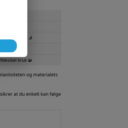
ter 🩸
ramme for mye 🧦
 mest 👣
fleksibel bruk 🧩
lastisiteten og materialets
 sikrer at du enkelt kan følge