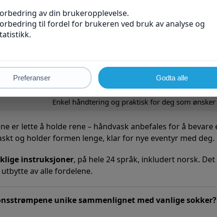
r funksjon.
Benefit
Bedre blodstrøm og redusert hevelse i ben og føt
iale
God passform og komfort hele dagen, uten å st
 legg)
Målrettet støtte og avslapping der du trenger det
Enkel håndtering og praktisk for deg som ønsker 
e er lette å holde rene – håndvask anbefales for å bevare e
 raskt og holder formen lenge, klar for nye eventyr med deg.
klige instruksjoner
, på hele 24 språk, inkludert norsk. Det
utbytte av alle fordelene.
jonsstrømpene unike sammenlignet med vanlige sokker?