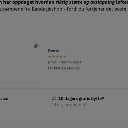
m har oppdaget hvordan
riktig støtte og avslapning
løfte
trømpene fra Bandasjeshop – fordi du fortjener det beste.
Jose L.
Ole M.
★
★
★
★
★
★
★
★
★
★
produktanmeldelse
produktanmeldelse
mitt ømme håndledd.
Svært fornøyd med den raske forsendelsen, ordr
Fungerer perfekt
leddet, f.eks. løft og
produktets kvalitet.
vice
30 dagers gratis bytte*
14 dagers returrett*