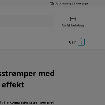
Rask levering 2–5 virkedager
Søk
Gå til betaling
0
kr
0
sstrømper med
 effekt
d våre
kompresjonsstrømper med