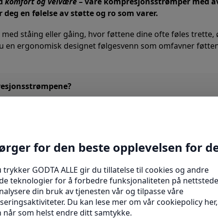
ed
komfort og velvære
– våre kompresjonsstrømper med av
 deg en følelse av støtte og ro som varer.
lt med ståing eller gåing, hvor føttene dine ofte føles tret
 en ergonomisk designet følgesvenn som omfavner føtten
resjonsstrømpene?
 som gir en perfekt balanse mellom fleksibilitet og støtte. D
rer blodsirkulasjonen, reduserer hevelser og lindrer smerte
 skiller disse strømpene ut? Deres
avslappende effekt
, som a
tene, gjør at du kan slappe av og lade opp raskere – enten
erialblandingen på 75 % nylon og 25 % elastan sikrer en m
seg ulike fotformer og størrelser. Produktet kommer i én uni