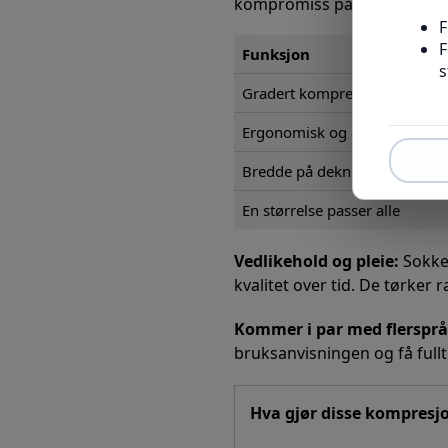
kompromiss på komfort elle
Funksjon
Gradert kompresjon (70 Den)
Ergonomisk og elastisk mater
Bredde på dekning (fot, ankel,
En størrelse passer alle
Vedlikehold og pleie:
Sokken
kvalitet over tid. De tørker
Kommer i par med flersprå
bruksanvisningen og få fullt 
Hva gjør disse kompres