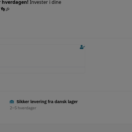
r hverdagen!
Invester i dine
 👣🎉
Hans
Ellie
★
★
★
★
★
★
★
★
★
★
produktanmeldelse
produktanmeldelse
ebehandling, prisen, deres nettside og
Her har fått en fin service.
Super service og produk
Sikker levering fra dansk lager
2–5 hverdager