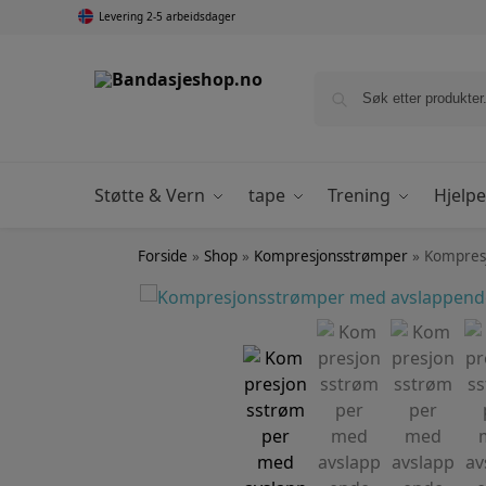
Levering 2-5 arbeidsdager
Støtte & Vern
tape
Trening
Hjelp
Forside
»
Shop
»
Kompresjonsstrømper
»
Kompres