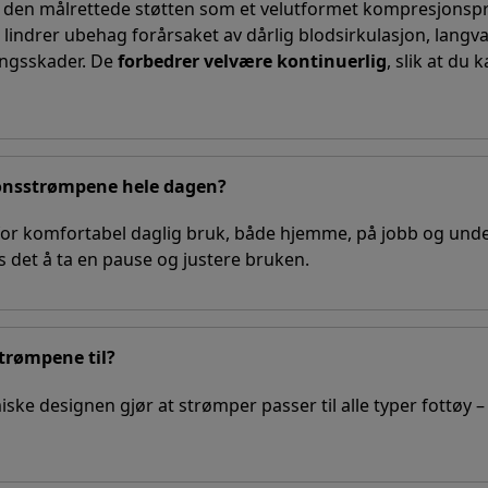
i den målrettede støtten som et velutformet kompresjonspr
ndrer ubehag forårsaket av dårlig blodsirkulasjon, langvari
ningsskader. De
forbedrer velvære kontinuerlig
, slik at du
onsstrømpene hele dagen?
 for komfortabel daglig bruk, både hjemme, på jobb og unde
 det å ta en pause og justere bruken.
strømpene til?
ke designen gjør at strømper passer til alle typer fottøy –