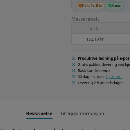
Frakt fra 39 kr
Klarna
Masserabatt
3 - 5
152,10
kr
Produktveiledning på e-pos
Gratis pakkeutlevering ved kjø
Rask kundeservice
30 dagers gratis
bytterett
Levering 2-5 arbeidsdager
Beskrivelse
Tilleggsinformasjon