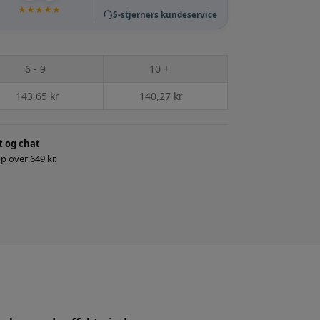
★
★
★
★
★
5-stjerners kundeservice
6 - 9
10 +
143,65
kr
140,27
kr
t og chat
p over 649 kr.