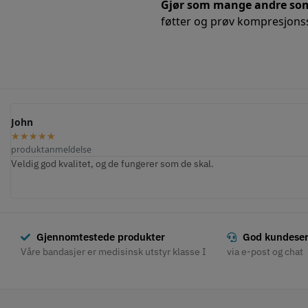
Gjør som mange andre so
føtter og prøv kompresjonss
Henrik P.
Bente
★
★
★
★
★
★
★
★
★
★
produktanmeldelse
produktanmeldelse
Behagelig og effektiv. Etter bare én dags bruk, følte jeg lindring av 
fantastisk service
Gir også god støtte ved fysiske aktiviteter som innebærer bruk av hånd
matlaging.
Gjennomtestede produkter
God kundeser
Våre bandasjer er medisinsk utstyr klasse I
via e-post og chat