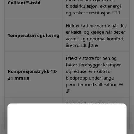
Celliant™-tråd
blodsirkulasjon, økt energi
og raskere restitusjon 🏃‍♂️✨
Holder føttene varme når det
er kaldt, og kjølige når det er
Temperaturregulering
varmt – gir optimal komfort
året rundt 🌡️❄️🔥
Effektiv støtte for ben og
føtter, forebygger kramper
Kompresjonstrykk 18-
og reduserer risiko for
21 mmHg
blodpropp under lange
perioder med stillesitting 🎯
🦵
90 % Celliant, 10 % elastan –
Materiale av høy
tåler mange vask uten å
kvalitet
miste sine egenskaper, både
myke og slitesterke 💪🧦