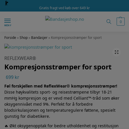
Gratis fragt ved køb over 649 kr
0
MENY
Forside
»
Shop
»
Bandasjer
»
Kompresjonsstrømper for sport
REFLEXWEAR®
Kompresjonsstrømper for sport
699
kr
Føl forskjellen med ReflexWear® kompresjonsstrømper!
Disse høykvalitets sport- og reisestrømpene tilbyr 18-21
mmHg kompresjon og er vevd med Celliant™-tråd som øker
oksygennivået med 9%. Perfekt for å forbedre
blodsirkulasjonen og temperaturegulere føttene, spesielt
gunstig for diabetikere.
🔥 Økt oksygenopptak for bedre utholdenhet og restitusjon