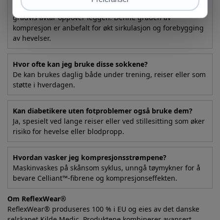
Dette er trykket sokkene yter over ankelområdet, som
gradvis avtar oppover leggen. Denne graden av
kompresjon er anbefalt for økt sirkulasjon og forebygging
av hevelser.
Hvor ofte kan jeg bruke disse sokkene?
De kan brukes daglig både under trening, reiser eller som
støtte i hverdagen.
Kan diabetikere uten fotproblemer også bruke dem?
Ja, spesielt ved lange reiser eller ved stillesitting som øker
risiko for hevelse eller blodpropp.
Hvordan vasker jeg kompresjonsstrømpene?
Maskinvaskes på skånsom syklus, unngå tøymykner for å
bevare Celliant™-fibrene og kompresjonseffekten.
Om ReflexWear®
ReflexWear® produseres 100 % i EU og eies av det danske
selskapet Kilde Medic. Produktene kombinerer avansert