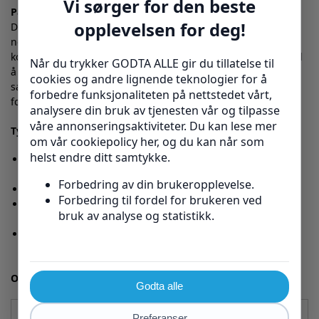
Passer spesielt for deg med diabetes
Diabetikere opplever ofte problemer med blodsirkulasjon og
nedsatt følelse i føttene, noe som kan føre til alvorlige
komplikasjoner. ReflexWear® kompresjonsstrømper bidrar til
å forbedre blodsirkulasjonen og temperaturkontrollen,
samtidig som de holder føttene tørre og reduserer risikoen
for sår og infeksjoner.
Typiske utfordringer disse sokkene løser:
Kaldevonde eller matte føtter etter aktivitet eller ved
lengre sittestillinger ❄️
Uro i ben og føtter, kramper og sovende følelse ⚡
Forbedrer blodsirkulasjonen slik at sår og skader leges
raskere ⏳
Holder føttene tørre og komfortable for å minimere
infeksjonsrisiko 💧
Ofte stilte spørsmål og svar
Hva betyr 18-21 mmHg kompresjon?