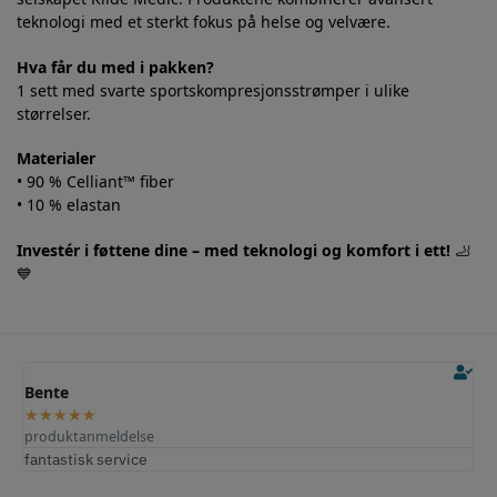
teknologi med et sterkt fokus på helse og velvære.
Hva får du med i pakken?
1 sett med svarte sportskompresjonsstrømper i ulike
størrelser.
Materialer
• 90 % Celliant™ fiber
• 10 % elastan
Investér i føttene dine – med teknologi og komfort i ett!
🦶
💙
Ole M.
★
★
★
★
★
produktanmeldelse
Fungerer perfekt