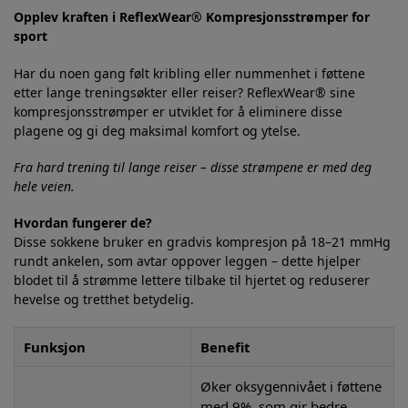
Opplev kraften i ReflexWear® Kompresjonsstrømper for
sport
Har du noen gang følt kribling eller nummenhet i føttene
etter lange treningsøkter eller reiser? ReflexWear® sine
kompresjonsstrømper er utviklet for å eliminere disse
plagene og gi deg maksimal komfort og ytelse.
Fra hard trening til lange reiser – disse strømpene er med deg
hele veien.
Hvordan fungerer de?
Disse sokkene bruker en gradvis kompresjon på 18–21 mmHg
rundt ankelen, som avtar oppover leggen – dette hjelper
blodet til å strømme lettere tilbake til hjertet og reduserer
hevelse og tretthet betydelig.
Funksjon
Benefit
Øker oksygennivået i føttene
med 9%, som gir bedre