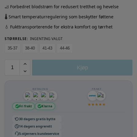
🦶 Forbedret blodstrøm for redusert tretthet og hevelse
🌡️ Smart temperaturregulering som beskytter føttene
💧 Fukttransporterende for ekstra komfort og tørrhet
STØRRELSE
:
INGENTING VALGT
35-37
38-40
41-43
44-46
Kjøp
BETALING
FRAKT
★
★
★
★
★
Fri frakt
Klarna
30 dagers gratis bytte
14 dagers angrerett
5-stjerners kundeservice