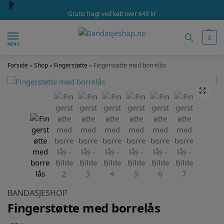
Gratis fragt ved køb over 649 kr
0
MENY
Forside
»
Shop
»
Fingerstøtte
»
Fingerstøtte med borrelås
BANDASJESHOP
Fingerstøtte med borrelås