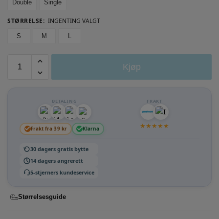
Double
Single
STØRRELSE
:
INGENTING VALGT
S
M
L
Kjøp
BETALING
FRAKT
★
★
★
★
★
Frakt fra 39 kr
Klarna
30 dagers gratis bytte
14 dagers angrerett
5-stjerners kundeservice
Størrelsesguide