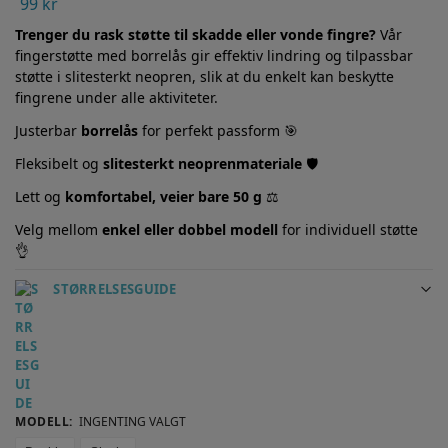
99
kr
Trenger du rask støtte til skadde eller vonde fingre?
Vår
fingerstøtte med borrelås gir effektiv lindring og tilpassbar
støtte i slitesterkt neopren, slik at du enkelt kan beskytte
fingrene under alle aktiviteter.
Justerbar
borrelås
for perfekt passform 🎯
Fleksibelt og
slitesterkt neoprenmateriale
🛡️
Lett og
komfortabel, veier bare 50 g
⚖️
Velg mellom
enkel eller dobbel modell
for individuell støtte
👌
STØRRELSESGUIDE
MODELL
:
INGENTING VALGT