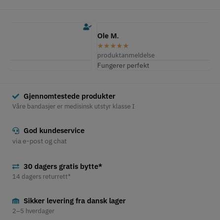
Ole M.
E
★
★
★
★
★
produktanmeldelse
p
Fungerer perfekt
S
Gjennomtestede produkter
Våre bandasjer er medisinsk utstyr klasse I
God kundeservice
via e-post og chat
30 dagers gratis bytte*
14 dagers returrett*
Sikker levering fra dansk lager
2–5 hverdager