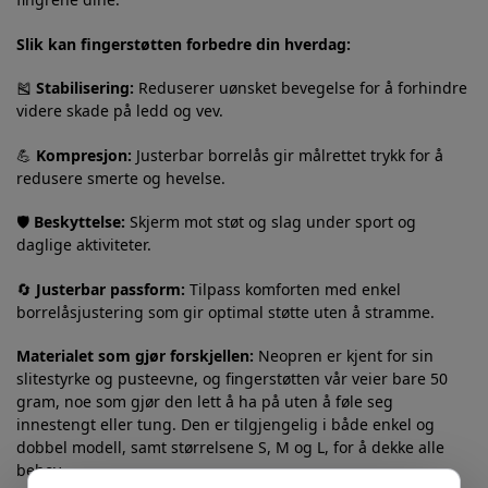
Slik kan fingerstøtten forbedre din hverdag:
🎽
Stabilisering:
Reduserer uønsket bevegelse for å forhindre
videre skade på ledd og vev.
💪
Kompresjon:
Justerbar borrelås gir målrettet trykk for å
redusere smerte og hevelse.
🛡️
Beskyttelse:
Skjerm mot støt og slag under sport og
daglige aktiviteter.
🔄
Justerbar passform:
Tilpass komforten med enkel
borrelåsjustering som gir optimal støtte uten å stramme.
Materialet som gjør forskjellen:
Neopren er kjent for sin
slitestyrke og pusteevne, og fingerstøtten vår veier bare 50
gram, noe som gjør den lett å ha på uten å føle seg
innestengt eller tung. Den er tilgjengelig i både enkel og
dobbel modell, samt størrelsene S, M og L, for å dekke alle
behov.