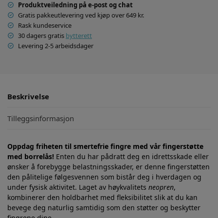
Produktveiledning på e-post og chat
Gratis pakkeutlevering ved kjøp over 649 kr.
Rask kundeservice
30 dagers gratis
bytterett
Levering 2-5 arbeidsdager
Beskrivelse
Tilleggsinformasjon
Oppdag friheten til smertefrie fingre med vår fingerstøtte
med borrelås!
Enten du har pådratt deg en idrettsskade eller
ønsker å forebygge belastningsskader, er denne fingerstøtten
den pålitelige følgesvennen som bistår deg i hverdagen og
under fysisk aktivitet. Laget av høykvalitets
neopren
,
kombinerer den holdbarhet med fleksibilitet slik at du kan
bevege deg naturlig samtidig som den støtter og beskytter
fingrene dine.