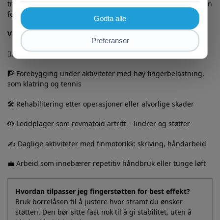
trenger for å unngå at skaden forverres, samtidig som du kan
fortsette spill med god komfort og støtte.
Vanlige bruksområder:
Fingerstøtten er ideell ved:
🏃‍♂️ Idrettsskader som forstuinger og mindre brudd
🧗 Forebygging under aktiviteter med høy fingerbelastning,
som klatring og tennis
🛠️ Rehabilitering etter operasjoner eller alvorlige skader
🤲 Leddplager som revmatoid artritt – lindrer og støtter
✍️ Daglige aktiviteter med finmotorikk: skriving, håndarbeid
💼 Arbeid som innebærer repetitiv håndbruk eller tunge løft
Hvordan tilpasser jeg fingerstøtten for best effekt?
Bruk borrelåsen til å justere hvor stramt du ønsker
støtten. Den bør sitte fast nok til å gi stabilitet, uten å