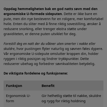
Oppdag hemmeligheten bak en god natts søvn med den
ergonomiske U-formede sideputen
. Dette er ikke bare en
pute, men din nye bestevenn for en roligere, mer komfortabel
hvile. Enten du sliter med å finne riktig sovestilling, ønsker å
redusere snorking, eller trenger ekstra støtte under
graviditeten, er denne puten utviklet for deg.
Forestill deg en natt der du våkner uten smerter i nakke eller
skuldre
, hvor pustingen flyter naturlig og søvnen føles dypere.
Vår ergonomiske U-sidepute omslutter kroppen din, holder
ryggen i riktig posisjon og lindrer trykkpunkter. Dette
reduserer ubehag og forbedrer søvnkvaliteten betydelig.
De viktigste fordelene og funksjonene:
Funksjon
Benefit
Ergonomisk U-
Gir helhetlig støtte til nakke, skuldre
form
og rygg for riktig holdning