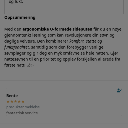
og lukt.
Oppsummering
Med den
ergonomiske U-formede sideputen
får du en nøye
gjennomtenkt løsning som kan revolusjonere din søvn og
daglige velvære. Den kombinerer
komfort, støtte og
funksjonalitet
, samtidig som den forebygger vanlige
søvnplager og gir deg en myk omfavnelse hele natten. Gjør
nattesøvnen til en prioritet og opplev forskjellen allerede fra
første natt! 🌙✨
Ole M.
★
★
★
★
★
produktanmeldelse
Fungerer perfekt