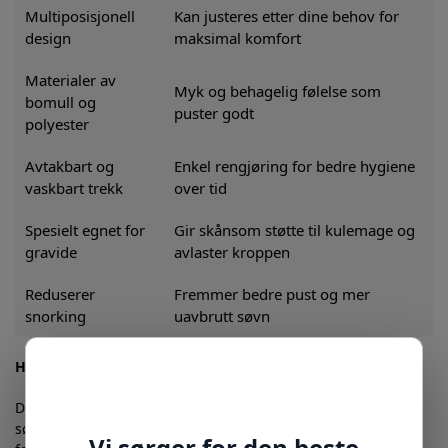
Multiposisjonell
Kan justeres etter dine behov for
design
maksimal komfort
Materialer av
Myk og behagelig følelse som
bomull og
puster godt
polyester
Avtakbart og
Enkel rengjøring for bedre hygiene
vaskbart trekk
over tid
Spesielt egnet for
Gir skånsom støtte til kulemage og
gravide
avlaster kroppen
Reduserer
Fremmer bedre pust og mer
snorking
uavbrutt søvn
Hvorfor velge den ergonomiske U-sideputen?
Det er lett å overse hvor mye riktig støtte kan påvirke
søvnkvaliteten. Mange opplever nakke- og ryggsmerter som