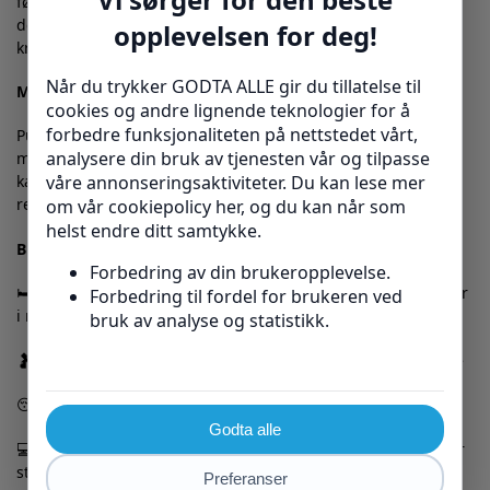
følge av dårlig sovestilling, som kan forverres over tid. Med
denne puten får du en løsning som aktivt former seg etter
kroppen din og forebygger disse plagene.
Materiale og pleie – hold puten fresh og hygienisk
Puten har et trekk laget av bomull og polyester som føles
mykt mot huden og puster godt. Trekket er enkelt å ta av og
kan vaskes i maskin, noe som gjør det enkelt å holde puten
ren og frisk over lang tid.
Bruksområder og ideelle brukere:
🛏️ Personer som ønsker å forbedre søvn og redusere smerter
i nakke og skuldre
🤰 Gravide som trenger ekstra støtte for en komfortabel hvile
😴 De som snorker og ønsker å fremme bedre pust
💻 De som trenger en allsidig pute til avslapning, lesing eller
støtte i sofaen