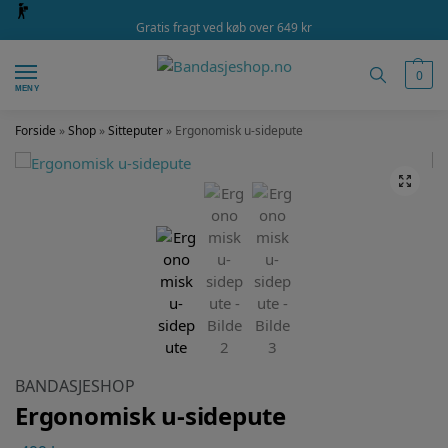
Gratis fragt ved køb over 649 kr
0
MENY
Forside
»
Shop
»
Sitteputer
»
Ergonomisk u-sidepute
BANDASJESHOP
Ergonomisk u-sidepute