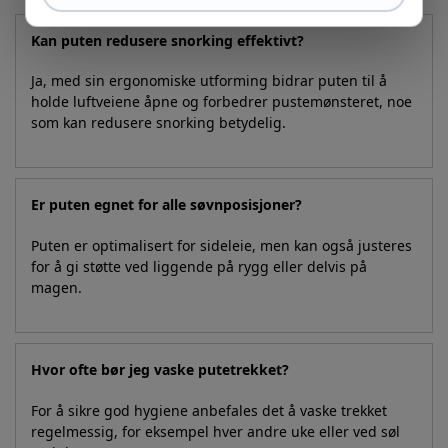
Kan puten redusere snorking effektivt?
Ja, med sin ergonomiske utforming bidrar puten til å
holde luftveiene åpne og forbedrer pustemønsteret, noe
som kan redusere snorking betydelig.
Er puten egnet for alle søvnposisjoner?
Puten er optimalisert for sideleie, men kan også justeres
for å gi støtte ved liggende på rygg eller delvis på
magen.
Hvor ofte bør jeg vaske putetrekket?
For å sikre god hygiene anbefales det å vaske trekket
regelmessig, for eksempel hver andre uke eller ved søl