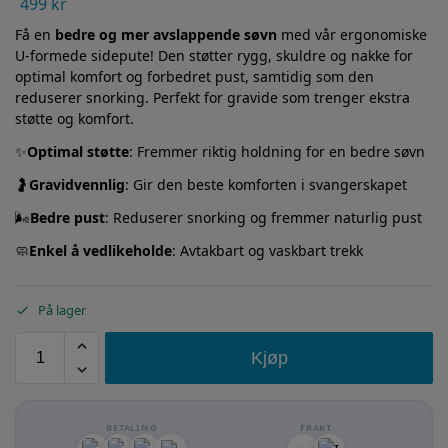
499
kr
Få en
bedre og mer avslappende søvn
med vår ergonomiske
U-formede sidepute! Den støtter rygg, skuldre og nakke for
optimal komfort og forbedret pust, samtidig som den
reduserer snorking. Perfekt for gravide som trenger ekstra
støtte og komfort.
✨
Optimal støtte
: Fremmer riktig holdning for en bedre søvn
🤰
Gravidvennlig
: Gir den beste komforten i svangerskapet
🌬️
Bedre
pust
: Reduserer snorking og fremmer naturlig pust
🧼
Enkel
å
vedlikeholde
: Avtakbart og vaskbart trekk
På lager
Kjøp
BETALING
FRAKT