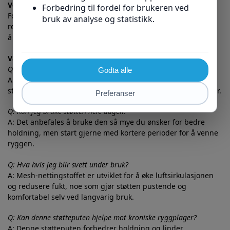
Vedlikehold og pleie
For å sikre lang levetid på støtteputen anbefaler vi enkel
rengjøring med fuktig klut ved behov. Unngå maskinvask for
å bevare elastisiteten i stroppene og materialets integritet.
Vanlige spørsmål (FAQ)
Q: Passer støtten til alle typer stoler?
A: Ja, de elastiske stroppene gjør det enkelt å tilpasse
støtteputen til de fleste kontorstoler, bilseter og vanlige stoler.
Q: Kan jeg bruke støtten hele dagen?
A: Det anbefales å bruke den så mye du ønsker for bedre
holdning, men start gjerne med kortere perioder for å venne
ryggen.
Q: Hva hvis jeg blir svett under bruk?
A: Mesh-nettingstoffet er utviklet for å øke luftsirkulasjonen
og redusere fukt, noe som gjør støtten pustende og
komfortabel selv ved langvarig bruk.
Q: Kan denne støtteputen hjelpe mot kroniske ryggplager?
A: Denne støtteputen forbedrer holdning og linder