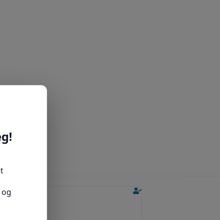
Jose L.
Ole M.
★
★
★
★
★
★
★
★
★
★
produktanmeldelse
produktanmeldelse