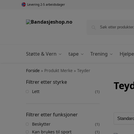
Levering 2-5 arbeidsdager
Støtte & Vern
tape
Trening
Hjelp
Forside
»
Produkt Merke
»
Teyder
Filtrer etter styrke
Tey
Lett
(1)
Filtrer etter funksjoner
Beskytter
(1)
Kan brukes til sport
(1)