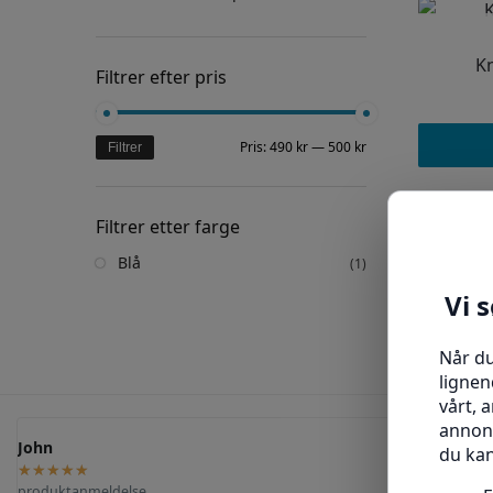
K
Filtrer efter pris
Pris:
490 kr
—
500 kr
Filtrer
Filtrer etter farge
Blå
(1)
John
Birgit
★
★
★
★
★
★
★
★
★
★
produktanmeldelse
produktanmeldelse