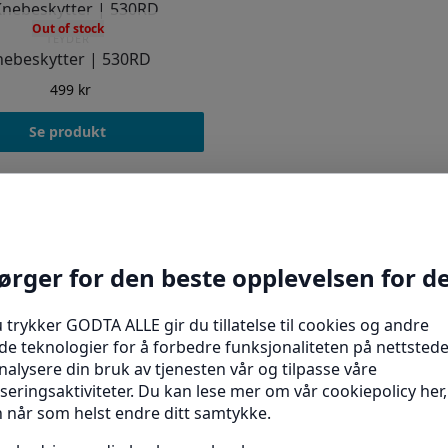
Out of stock
TEYDER
nebeskytter | 530RD
499
kr
Se produkt
Viser det ene resultatet
Henrik P.
Bente
★
★
★
★
★
★
★
★
★
★
produktanmeldelse
produktanmeldelse