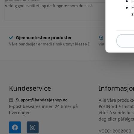
Veldig god kvalitet, og de fungerer som de skal.
takk for rask levering
Gjennomtestede produkter
God kundeser
Våre bandasjer er medisinsk utstyr klasse I
via e-post og chat
Kundeservice
Informasjo
Support@bandasjeshop.no
Alle våre produk
E-post besvares innen 24 timer på
PostNord + Instabo
hverdager.
etter å sende be
dag eller påfølg
VOEC: 2062003