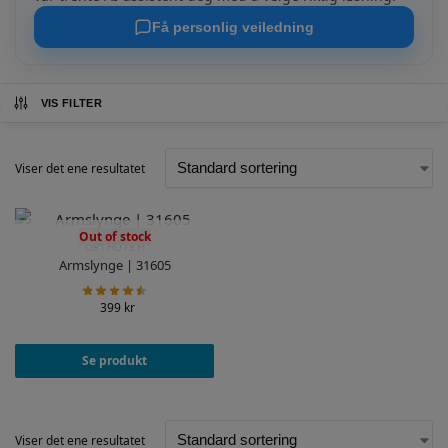
og økt komfort med en armslynge fra oss.
Få personlig veiledning
VIS FILTER
Viser det ene resultatet
Out of stock
ORTHOTEH
Armslynge | 31605
399
kr
Se produkt
Viser det ene resultatet