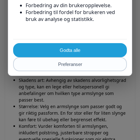
brukes sammen med eller som et alternativ til en
armslynge, avhengig av individuelle behov og
skadens art.
Hvordan velge riktig
armslynge?
Når du velger en armslynge, er det viktig å vurdere
følgende faktorer:
Skadens art: Avhengig av skadens alvorlighetsgrad
og type, kan en lege eller helsepersonell gi
anbefalinger om hvilken type armslynge som
passer best.
Størrelse: Velg en armslynge som passer godt og
gir riktig passform. En for stor eller for liten slynge
kan føre til ubehag eller begrenset effekt.
Komfort: Vurder komforten til armslyngen,
inkludert polstring, justerbare stropper og
eventuelle spesielle funksjoner som gir ekstra