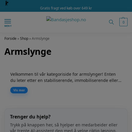
Gratis fragt ved køb over 649 kr
0
MENY
Forside
»
Shop
»
Armslynge
Armslynge
Velkommen til vår kategoriside for armslynger! Enten
du leter etter en stabiliserende, immobiliserende eller
avlastende armslynge, har vi det du trenger for å gi
Vis mer
skulderen din den nødvendige støtten og lindringen.
Utforsk vårt utvalg av ergonomisk utformede
armslynger av høy kvalitet, og finn den som passer best
til dine behov. Uansett om du har hatt en skulderskade,
Trenger du hjelp?
nylig gjennomgått en operasjon eller bare trenger litt
ekstra støtte, er vi her for å hjelpe deg. Ta vare på
Trykk på knappen her, så hjelper en medarbeider eller
skulderen din og start reisen mot raskere helbredelse
vår trente AI-assistent deg med å velge riktig løsning.