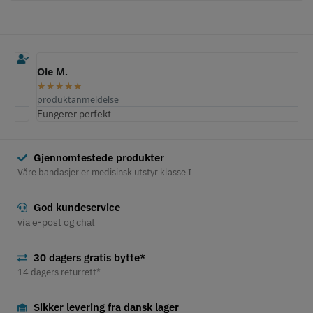
Ole M.
E
★
★
★
★
★
produktanmeldelse
p
Fungerer perfekt
S
Gjennomtestede produkter
Våre bandasjer er medisinsk utstyr klasse I
God kundeservice
via e-post og chat
30 dagers gratis bytte*
14 dagers returrett*
Sikker levering fra dansk lager