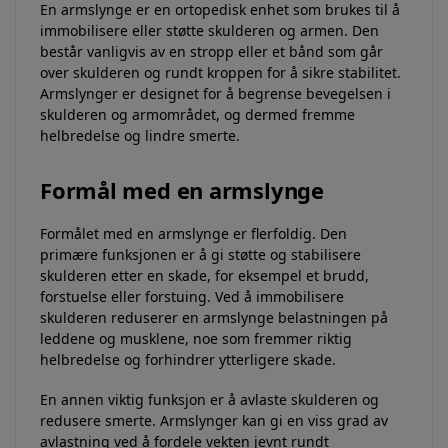
En armslynge er en ortopedisk enhet som brukes til å
immobilisere eller støtte skulderen og armen. Den
består vanligvis av en stropp eller et bånd som går
over skulderen og rundt kroppen for å sikre stabilitet.
Armslynger er designet for å begrense bevegelsen i
skulderen og armområdet, og dermed fremme
helbredelse og lindre smerte.
Formål med en armslynge
Formålet med en armslynge er flerfoldig. Den
primære funksjonen er å gi støtte og stabilisere
skulderen etter en skade, for eksempel et brudd,
forstuelse eller forstuing. Ved å immobilisere
skulderen reduserer en armslynge belastningen på
leddene og musklene, noe som fremmer riktig
helbredelse og forhindrer ytterligere skade.
En annen viktig funksjon er å avlaste skulderen og
redusere smerte. Armslynger kan gi en viss grad av
avlastning ved å fordele vekten jevnt rundt