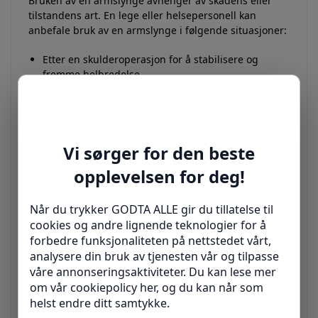
Bruken av en armslynge avhenger av skadens eller
tilstandens art. En lege eller helsepersonell kan
anbefale bruk av en armslynge i følgende situasjoner:
Etter en skulderoperasjon for å stabilisere og
fremme helbredelse.
Ved brudd eller dislokasjoner for å immobilisere
skulderen og redusere risikoen for komplikasjoner.
Ved mindre alvorlige skulderskader, som
forstuinger eller tendinitt, for å avlaste skulderen
og redusere smerte.
Ved betennelser, som bursitt eller senebetennelse,
for å begrense bevegelsen og gi hvile til
skulderområdet.
Skulderstøtte
I tillegg til armslynger kan skulderstøtter være et
nyttig hjelpemiddel for å støtte og avlaste skulderen.
Skulderstøtter er spesielle enheter som gir ekstra
kompresjon og støtte til skulderområdet. De kan