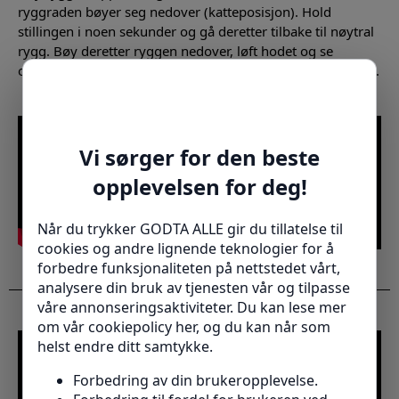
ryggraden bøyer seg nedover (katteposisjon). Hold
stillingen i noen sekunder og gå deretter tilbake til nøytral
rygg. Bøy deretter ryggen nedover, løft hodet og se
oppover (kamelstilling). Gjenta bevegelsen i en jevn rytme.