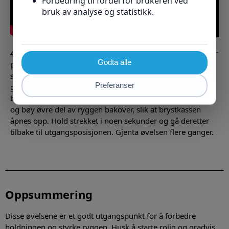
4. Thoracic Extension Exercise:
Denne øvelsen fokuserer
på å strekke og åpne opp den øvre delen av ryggraden,
som ofte blir stram på grunn av dårlig holdning. Sitt på
gulvet med beina strukket ut foran deg. Plasser hendene
bak hodet med albuene pekende utover. Len deg bakover
og bøy øvre del av ryggen bakover, slik at brystkassen
åpnes opp. Hold strekket i noen sekunder og gå deretter
tilbake til utgangsposisjonen. Gjenta øvelsen flere ganger.
Oppsummering
Disse øvelsene er et godt utgangspunkt for å forbedre
holdningen og styrke ryggen. Husk å starte rolig og gradvis