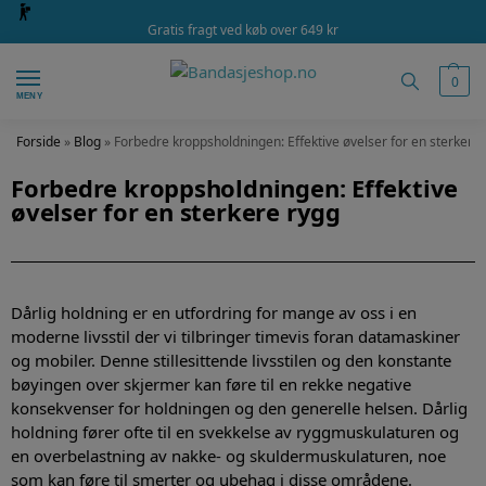
Gratis fragt ved køb over 649 kr
0
MENY
Forside
»
Blog
»
Forbedre kroppsholdningen: Effektive øvelser for en sterkere
Forbedre kroppsholdningen: Effektive
øvelser for en sterkere rygg
Dårlig holdning er en utfordring for mange av oss i en
moderne livsstil der vi tilbringer timevis foran datamaskiner
og mobiler. Denne stillesittende livsstilen og den konstante
bøyingen over skjermer kan føre til en rekke negative
konsekvenser for holdningen og den generelle helsen. Dårlig
holdning fører ofte til en svekkelse av ryggmuskulaturen og
en overbelastning av nakke- og skuldermuskulaturen, noe
som kan føre til smerter og ubehag i disse områdene.