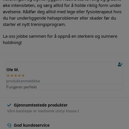
øke intensiteten, og sørg alltid for å holde riktig form under
øvelsene. Rådfør deg alltid med lege eller fysioterapeut hvis
du har underliggende helseproblemer eller skader før du
starter et nytt treningsprogram.
La oss jobbe sammen for å oppnå en sterkere og sunnere
holdning!
Ole M.
E
★
★
★
★
★
produktanmeldelse
p
Fungerer perfekt
S
Gjennomtestede produkter
Våre bandasjer er medisinsk utstyr klasse I
God kundeservice