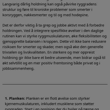
Langvarig dårlig holdning kan også påvirke ryggradens
struktur og føre til kroniske problemer som smerter i
korsryggen, nakkesmerter og til og med hodepine.
Det er derfor viktig å ta grep og jobbe aktivt med å forbedre
holdningen. Ved å integrere spesifikke øvelser i den daglige
rutinen kan vi styrke ryggmuskulaturen, øke fleksibiliteten og
gjenopprette balansen i kroppen. Dette vil ikke bare redusere
risikoen for smerter og skader, men også øke den generelle
trivselen og livskvaliteten. En sterkere og mer oppreist
holdning gir ikke bare et bedre utseende, men bidrar også til
økt selvtillit og en mer positiv fremtoning både privat og i
jobbsammenheng.
1. Planken:
Planken er en flott øvelse som styrker
kjernemuskulaturen, inkludert musklene som støtter
ryggraden. Start i en posisjon der du hviler på tærne og